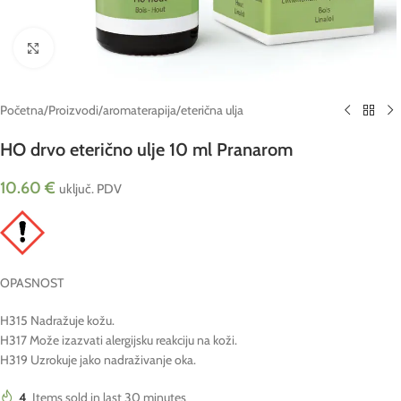
Click to enlarge
Početna
/
Proizvodi
/
aromaterapija
/
eterična ulja
HO drvo eterično ulje 10 ml Pranarom
10.60
€
uključ. PDV
OPASNOST
H315 Nadražuje kožu.
H317 Može izazvati alergijsku reakciju na koži.
H319 Uzrokuje jako nadraživanje oka.
4
Items sold in last 30 minutes