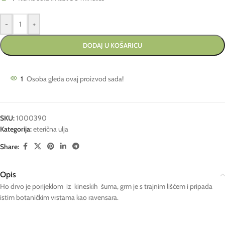
-
+
DODAJ U KOŠARICU
1
Osoba gleda ovaj proizvod sada!
SKU:
1000390
Kategorija:
eterična ulja
Share:
Opis
Ho drvo je porijeklom iz kineskih šuma, grm je s trajnim lišćem i pripada
istim botaničkim vrstama kao ravensara.