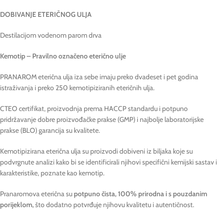
DOBIVANJE ETERIČNOG ULJA
Destilacijom vodenom parom drva
Kemotip – Pravilno označeno eterično ulje
PRANAROM eterična ulja iza sebe imaju preko dvadeset i pet godina
istraživanja i preko 250 kemotipiziranih eteričnih ulja.
CTEO certifikat, proizvodnja prema HACCP standardu i potpuno
pridržavanje dobre proizvođačke prakse (GMP) i najbolje laboratorijske
prakse (BLO) garancija su kvalitete.
Kemotipizirana eterična ulja su proizvodi dobiveni iz biljaka koje su
podvrgnute analizi kako bi se identificirali njihovi specifični kemijski sastav i
karakteristike, poznate kao kemotip.
Pranaromova eterična su
potpuno čista, 100% prirodna i s pouzdanim
porijeklom,
što dodatno potvrđuje njihovu kvalitetu i autentičnost.