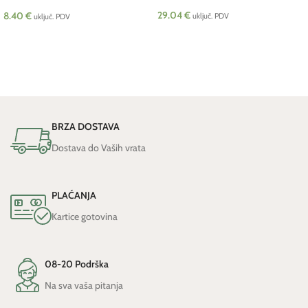
Pranarom BIO
29.04
€
8.40
€
uključ. PDV
uključ. PDV
DODAJ U KOŠARICU
DODAJ U KOŠARICU
BRZA DOSTAVA
Dostava do Vaših vrata
PLAĆANJA
Kartice gotovina
08-20 Podrška
Na sva vaša pitanja