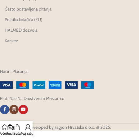
Često postavljena pitanja
Politika kolačića (EU)
HALMED dozvola
Karijere
Načini Plaćanja:
Prati Nas Na Društvenim Mrežama:
Developed by Fagron Hrvatska d.o.o. @ 2025.
Početna
Akcije
Košarica
Moj račun