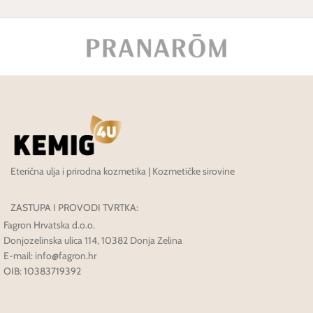
Eterična ulja i prirodna kozmetika | Kozmetičke sirovine
ZASTUPA I PROVODI TVRTKA:
Fagron Hrvatska d.o.o.
Donjozelinska ulica 114, 10382 Donja Zelina
E-mail: info@fagron.hr
OIB: 10383719392