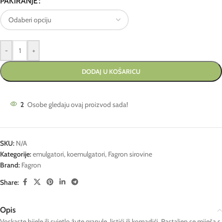
PAKIRANJE
-
+
DODAJ U KOŠARICU
2
Osobe gledaju ovaj proizvod sada!
SKU:
N/A
Kategorije:
emulgatori, koemulgatori
,
Fagron sirovine
Brand:
Fagron
Share:
Opis
Voskaste bijele ili svjetlo žute granule, listići ili komadići. Rastaljen se miješa s