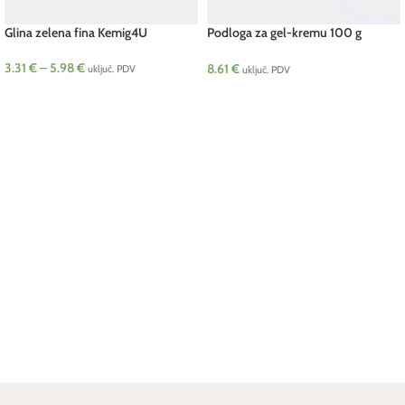
Glina zelena fina Kemig4U
Podloga za gel-kremu 100 g
Kemig4U
3.31
€
–
5.98
€
8.61
€
uključ. PDV
uključ. PDV
ODABERI OPCIJE
DODAJ U KOŠARICU