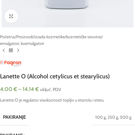
Click to enlarge
Početna
/
Proizvodi
/
izrada kozmetike
/
kozmetičke sirovine
/
emulgatori, koemulgatori
Lanette O (Alcohol cetylicus et stearylicus)
4.00
€
–
14.14
€
uključ. PDV
Lanette O je regulator visokoznosti topljiv u etanolu i eteru.
PAKIRANJE
100 g
,
250 g
,
500 g