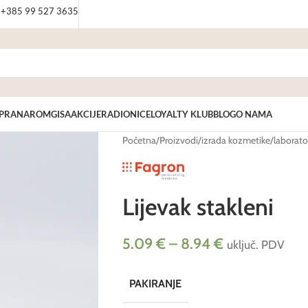
: +385 99 527 3635
PRANAROM
GISA
AKCIJE
RADIONICE
LOYALTY KLUB
BLOG
O NAMA
Početna
/
Proizvodi
/
izrada kozmetike
/
laborator
Lijevak stakleni
5.09
€
–
8.94
€
uključ. PDV
PAKIRANJE