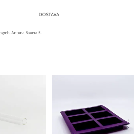
DOSTAVA
agreb, Antuna Bauera 5.