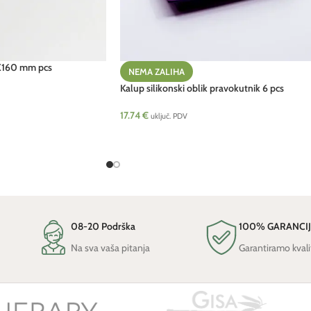
6X160 mm pcs
NEMA ZALIHA
Kalup silikonski oblik pravokutnik 6 pcs
17.74
€
uključ. PDV
08-20 Podrška
100% GARANCI
Na sva vaša pitanja
Garantiramo kvali