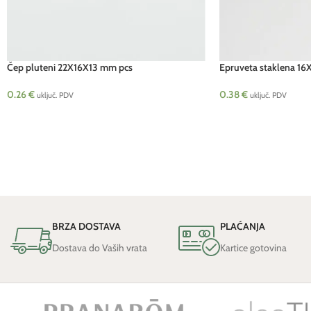
Čep pluteni 22X16X13 mm pcs
Epruveta staklena 1
0.26
€
0.38
€
uključ. PDV
uključ. PDV
BRZA DOSTAVA
PLAĆANJA
Dostava do Vaših vrata
Kartice gotovina