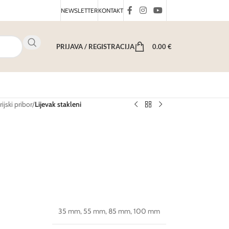
NEWSLETTER
KONTAKT
PRIJAVA / REGISTRACIJA
0.00
€
ijski pribor
/
Lijevak stakleni
35 mm
,
55 mm
,
85 mm
,
100 mm