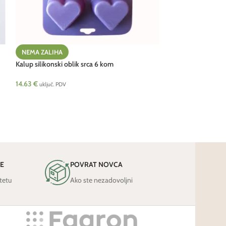
Patena melaminsk
NEMA ZALIHA
Kalup silikonski oblik srca 6 kom
37.40
€
–
47.70
€
14.63
€
uključ. PDV
JE
POVRAT NOVCA
tetu
Ako ste nezadovoljni