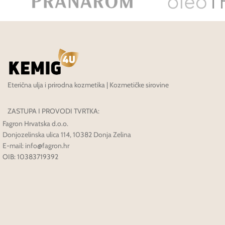
Eterična ulja i prirodna kozmetika | Kozmetičke sirovine
ZASTUPA I PROVODI TVRTKA:
Fagron Hrvatska d.o.o.
Donjozelinska ulica 114, 10382 Donja Zelina
E-mail: info@fagron.hr
OIB: 10383719392