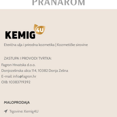
Eterična ulja i prirodna kozmetika | Kozmetičke sirovine
ZASTUPA I PROVODI TVRTKA:
Fagron Hrvatska d.o.o.
Donjozelinska ulica 114, 10382 Donja Zelina
E-mail: info@fagron.hr
OIB: 10383719392
MALOPRODAJA
Trgovine: Kemig4U