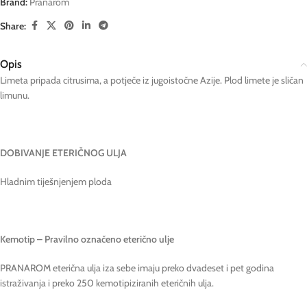
Brand:
Pranarom
Share:
Opis
Limeta pripada citrusima, a potječe iz jugoistočne Azije. Plod limete je sličan
limunu.
DOBIVANJE ETERIČNOG ULJA
Hladnim tiješnjenjem ploda
Kemotip – Pravilno označeno eterično ulje
PRANAROM eterična ulja iza sebe imaju preko dvadeset i pet godina
istraživanja i preko 250 kemotipiziranih eteričnih ulja.