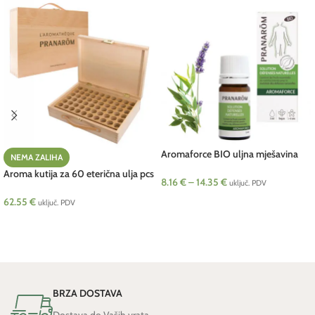
Aromaforce BIO uljna mješavina
NEMA ZALIHA
Pranarom
Aroma kutija za 60 eterična ulja pcs
8.16
€
–
14.35
€
uključ. PDV
Pranarom
62.55
€
ODABERI OPCIJE
uključ. PDV
PROČITAJ VIŠE
BRZA DOSTAVA
Dostava do Vaših vrata