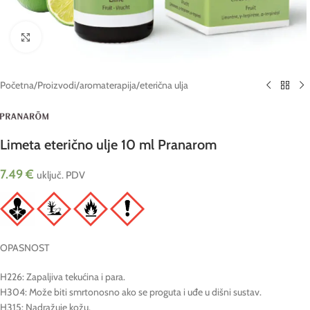
Click to enlarge
Početna
/
Proizvodi
/
aromaterapija
/
eterična ulja
Limeta eterično ulje 10 ml Pranarom
7.49
€
uključ. PDV
OPASNOST
H226: Zapaljiva tekućina i para.
H304: Može biti smrtonosno ako se proguta i uđe u dišni sustav.
H315: Nadražuje kožu.