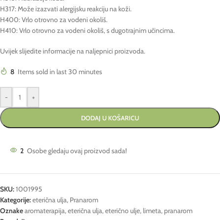
H317: Može izazvati alergijsku reakciju na koži.
H400: Vrlo otrovno za vodeni okoliš.
H410: Vrlo otrovno za vodeni okoliš, s dugotrajnim učincima.
Uvijek slijedite informacije na naljepnici proizvoda.
8
Items sold in last 30 minutes
-
+
DODAJ U KOŠARICU
2
Osobe gledaju ovaj proizvod sada!
SKU:
1001995
Kategorije:
eterična ulja
,
Pranarom
Oznake
aromaterapija
,
eterična ulja
,
eterično ulje
,
limeta
,
pranarom