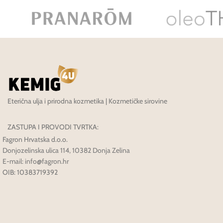
Eterična ulja i prirodna kozmetika | Kozmetičke sirovine
ZASTUPA I PROVODI TVRTKA:
Fagron Hrvatska d.o.o.
Donjozelinska ulica 114, 10382 Donja Zelina
E-mail: info@fagron.hr
OIB: 10383719392