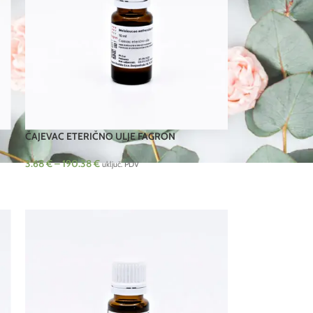
ČAJEVAC ETERIČNO ULJE FAGRON
3.68
€
–
190.38
€
uključ. PDV