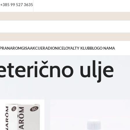
: +385 99 527 3635
PRANAROM
GISA
AKCIJE
RADIONICE
LOYALTY KLUB
BLOG
O NAMA
eterično ulje