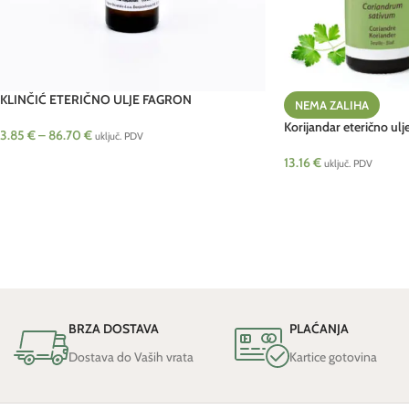
KLINČIĆ ETERIČNO ULJE FAGRON
NEMA ZALIHA
Korijandar eterično ul
3.85
€
–
86.70
€
uključ. PDV
13.16
€
uključ. PDV
BRZA DOSTAVA
PLAĆANJA
Dostava do Vaših vrata
Kartice gotovina