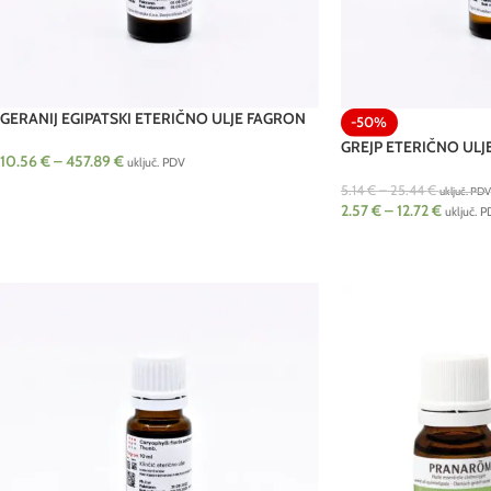
GERANIJ EGIPATSKI ETERIČNO ULJE FAGRON
-50%
GREJP ETERIČNO ULJ
10.56
€
–
457.89
€
uključ. PDV
5.14
€
–
25.44
€
uključ. PDV
2.57
€
–
12.72
€
uključ. 