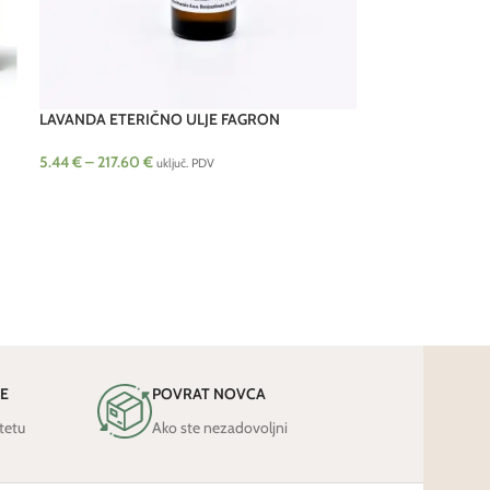
LAVANDA ETERIČNO ULJE FAGRON
5.44
€
–
217.60
€
uključ. PDV
JE
POVRAT NOVCA
tetu
Ako ste nezadovoljni