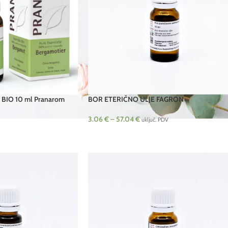
e BIO 10 ml Pranarom
BOR ETERIČNO ULJE FAGRON
3.06
€
–
57.04
€
uključ. PDV