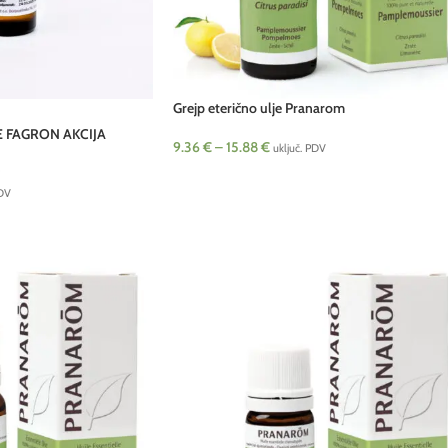
Grejp eterično ulje Pranarom
E FAGRON AKCIJA
9.36
€
–
15.88
€
uključ. PDV
PDV