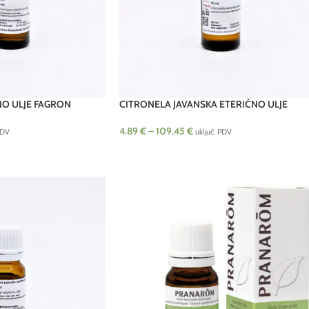
NO ULJE FAGRON
CITRONELA JAVANSKA ETERIČNO ULJE
4.89
€
–
109.45
€
PDV
uključ. PDV