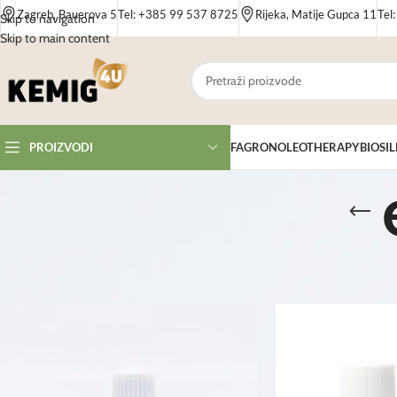
Zagreb, Bauerova 5
Tel: +385 99 537 8725
Rijeka, Matije Gupca 11
Tel
Skip to navigation
Skip to main content
FAGRON
OLEOTHERAPY
BIOSIL
PROIZVODI
Početna
/
Proizvodi
/
Proizvodi označeni “eterično ulje”