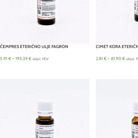
ČEMPRES ETERIČNO ULJE FAGRON
CIMET KORA ETERIČ
5.91
€
–
195.39
€
2.81
€
–
81.90
€
uključ. PDV
uključ. 