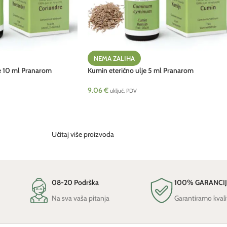
NEMA ZALIHA
je 10 ml Pranarom
Kumin eterično ulje 5 ml Pranarom
9.06
€
uključ. PDV
Učitaj više proizvoda
08-20 Podrška
100% GARANCI
Na sva vaša pitanja
Garantiramo kvali