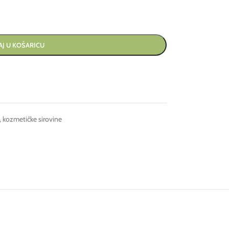
J U KOŠARICU
,
kozmetičke sirovine