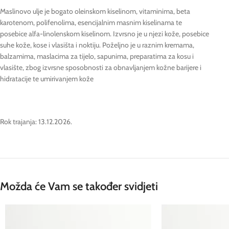
Maslinovo ulje je bogato oleinskom kiselinom, vitaminima, beta
karotenom, polifenolima, esencijalnim masnim kiselinama te
posebice alfa-linolenskom kiselinom. Izvrsno je u njezi kože, posebice
suhe kože, kose i vlasišta i noktiju. Poželjno je u raznim kremama,
balzamima, maslacima za tijelo, sapunima, preparatima za kosu i
vlasište, zbog izvrsne sposobnosti za obnavljanjem kožne barijere i
hidratacije te umirivanjem kože
Rok trajanja: 13.12.2026.
Možda će Vam se također svidjeti