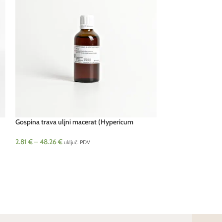
Gospina trava uljni macerat (Hypericum
Kakao maslac hlad
perforatum)
cacao)
2.81
€
–
48.26
€
27.23
€
–
95.98
€
uključ. PDV
u