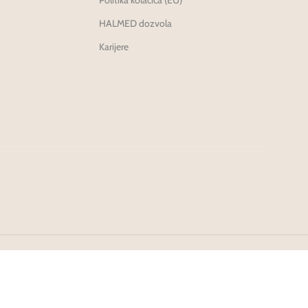
Politika kolačića (EU)
HALMED dozvola
Karijere