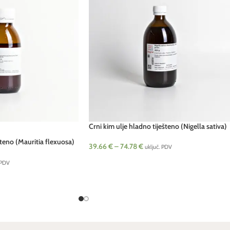
Crni kim ulje hladno tiješteno (Nigella sativa)
ešteno (Mauritia flexuosa)
39.66
€
–
74.78
€
uključ. PDV
 PDV