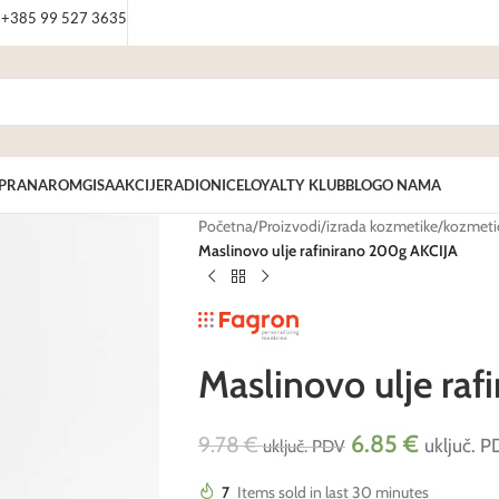
: +385 99 527 3635
PRANAROM
GISA
AKCIJE
RADIONICE
LOYALTY KLUB
BLOG
O NAMA
Početna
/
Proizvodi
/
izrada kozmetike
/
kozmetič
Maslinovo ulje rafinirano 200g AKCIJA
Maslinovo ulje ra
6.85
€
9.78
€
uključ. 
uključ. PDV
7
Items sold in last 30 minutes