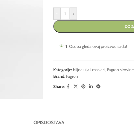
-
+
DODA
1
Osoba gleda ovaj proizvod sada!
Kategorije:
biljna ulja i maslaci
,
Fagron sirovine
Brand:
Fagron
Share:
OPIS
DOSTAVA