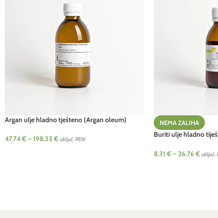
Argan ulje hladno tješteno (Argan oleum)
NEMA ZALIHA
Buriti ulje hladno tij
47.74
€
–
198.33
€
uključ. PDV
Kemig4U
8.31
€
–
26.76
€
uključ.