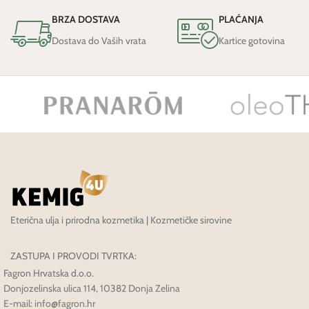
BRZA DOSTAVA
PLAĆANJA
Dostava do Vaših vrata
Kartice gotovina
Eterična ulja i prirodna kozmetika | Kozmetičke sirovine
ZASTUPA I PROVODI TVRTKA:
Fagron Hrvatska d.o.o.
Donjozelinska ulica 114, 10382 Donja Zelina
E-mail: info@fagron.hr