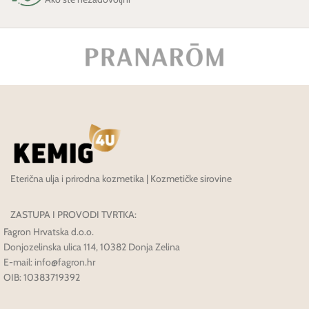
Eterična ulja i prirodna kozmetika | Kozmetičke sirovine
ZASTUPA I PROVODI TVRTKA:
Fagron Hrvatska d.o.o.
Donjozelinska ulica 114, 10382 Donja Zelina
E-mail: info@fagron.hr
OIB: 10383719392