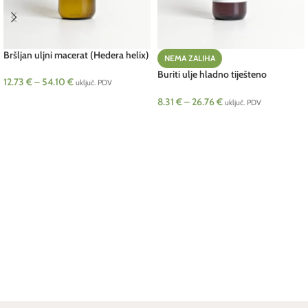
Bršljan uljni macerat (Hedera helix)
NEMA ZALIHA
Buriti ulje hladno tiješteno
12.73
€
–
54.10
€
uključ. PDV
(Mauritia flexuosa) Kemig4U
8.31
€
–
26.76
€
ODABERI OPCIJE
uključ. PDV
ODABERI OPCIJE