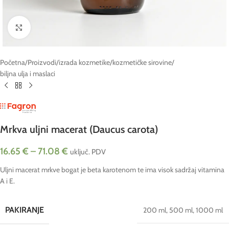
Click to enlarge
Početna
/
Proizvodi
/
izrada kozmetike
/
kozmetičke sirovine
/
biljna ulja i maslaci
Mrkva uljni macerat (Daucus carota)
16.65
€
–
71.08
€
uključ. PDV
Uljni macerat mrkve bogat je beta karotenom te ima visok sadržaj vitamina
A i E.
PAKIRANJE
200 ml
,
500 ml
,
1000 ml