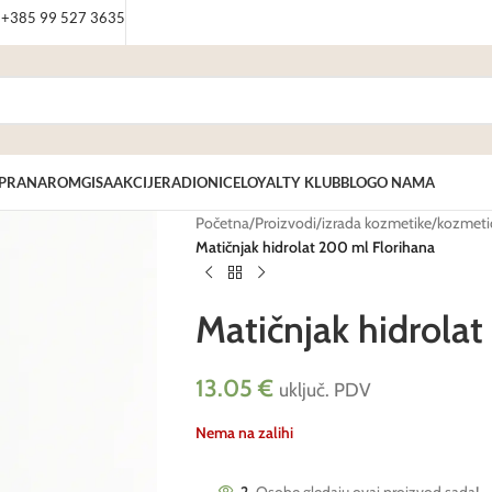
: +385 99 527 3635
PRANAROM
GISA
AKCIJE
RADIONICE
LOYALTY KLUB
BLOG
O NAMA
Početna
/
Proizvodi
/
izrada kozmetike
/
kozmetič
Matičnjak hidrolat 200 ml Florihana
Matičnjak hidrola
13.05
€
uključ. PDV
Nema na zalihi