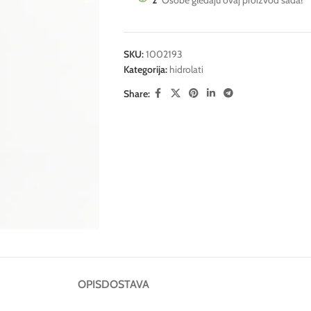
2
Osobe gledaju ovaj proizvod sada!
SKU:
1002193
Kategorija:
hidrolati
Share:
OPIS
DOSTAVA