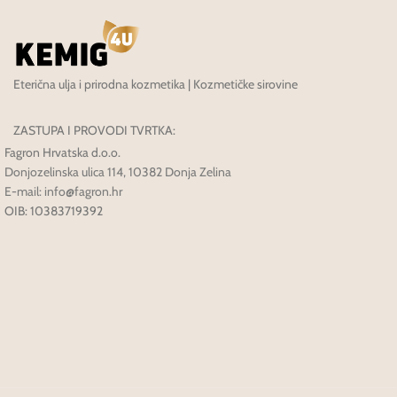
Eterična ulja i prirodna kozmetika | Kozmetičke sirovine
ZASTUPA I PROVODI TVRTKA:
Fagron Hrvatska d.o.o.
Donjozelinska ulica 114, 10382 Donja Zelina
E-mail: info@fagron.hr
OIB: 10383719392