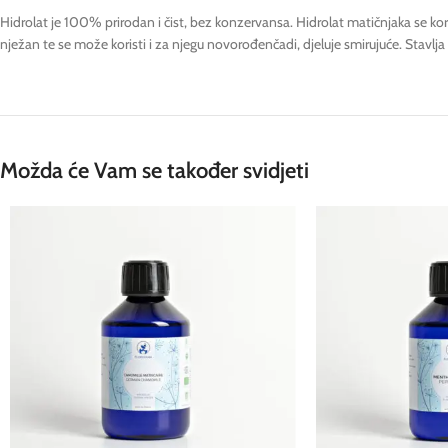
Hidrolat je 100% prirodan i čist, bez konzervansa. Hidrolat matičnjaka se korist
nježan te se može koristi i za njegu novorođenčadi, djeluje smirujuće. Stavlja g
Možda će Vam se također svidjeti