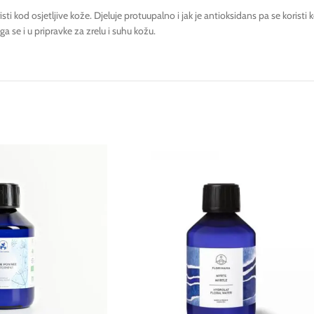
i kod osjetljive kože. Djeluje protuupalno i jak je antioksidans pa se koristi k
a se i u pripravke za zrelu i suhu kožu.