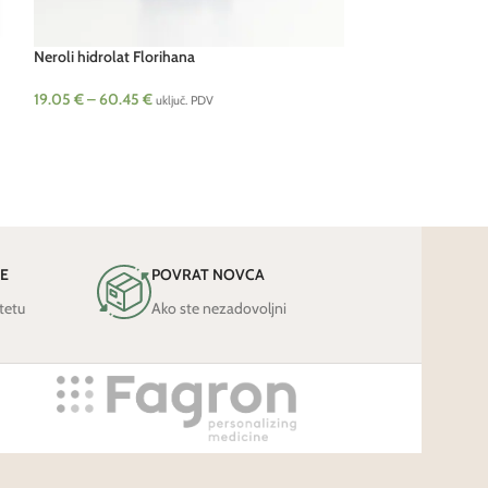
Neroli hidrolat Florihana
Ruža bugarska hid
19.05
€
–
60.45
€
22.48
€
–
59.39
€
uključ. PDV
JE
POVRAT NOVCA
tetu
Ako ste nezadovoljni