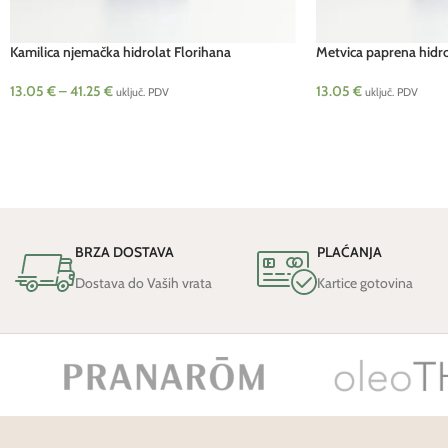
Kamilica njemačka hidrolat Florihana
Metvica paprena hidr
13.05
€
–
41.25
€
13.05
€
uključ. PDV
uključ. PDV
BRZA DOSTAVA
PLAĆANJA
Dostava do Vaših vrata
Kartice gotovina