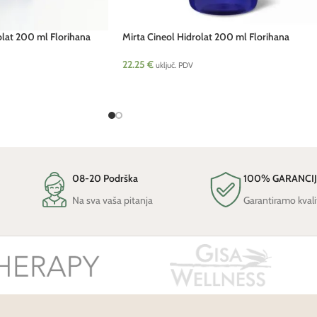
olat 200 ml Florihana
Mirta Cineol Hidrolat 200 ml Florihana
22.25
€
uključ. PDV
08-20 Podrška
100% GARANCI
Na sva vaša pitanja
Garantiramo kvali