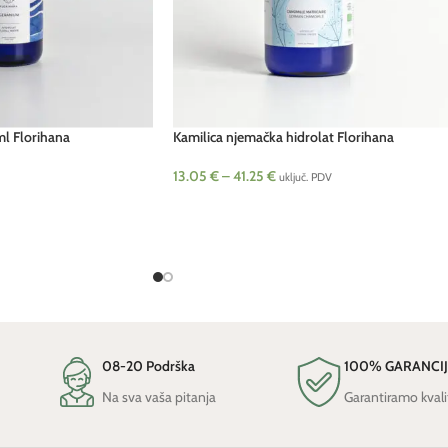
ml Florihana
Kamilica njemačka hidrolat Florihana
13.05
€
–
41.25
€
uključ. PDV
08-20 Podrška
100% GARANCI
Na sva vaša pitanja
Garantiramo kvali