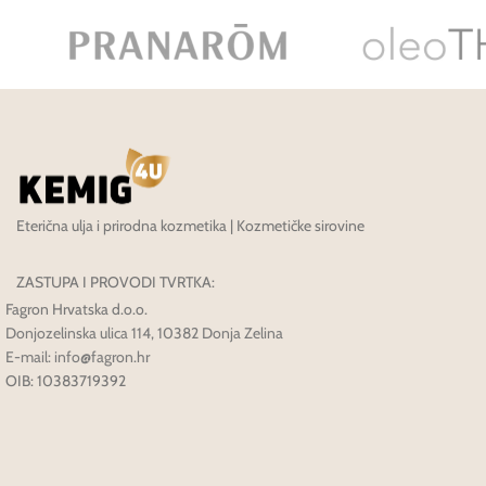
Eterična ulja i prirodna kozmetika | Kozmetičke sirovine
ZASTUPA I PROVODI TVRTKA:
Fagron Hrvatska d.o.o.
Donjozelinska ulica 114, 10382 Donja Zelina
E-mail: info@fagron.hr
OIB: 10383719392