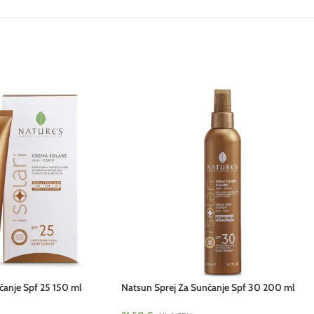
anje Spf 25 150 ml
Natsun Sprej Za Sunčanje Spf 30 200 ml
Telura