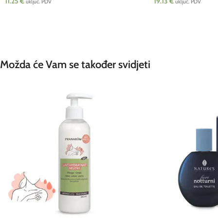
11.25
€
19.13
€
uključ. PDV
uključ. PDV
Možda će Vam se također svidjeti