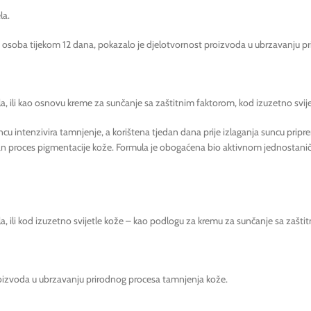
la.
a 20 osoba tijekom 12 dana, pokazalo je djelotvornost proizvoda u ubrzavanju 
la, ili kao osnovu kreme za sunčanje sa zaštitnim faktorom, kod izuzetno svije
ncu intenzivira tamnjenje, a korištena tjedan dana prije izlaganja suncu pri
odan proces pigmentacije kože. Formula je obogaćena bio aktivnom jednostani
ila, ili kod izuzetno svijetle kože – kao podlogu za kremu za sunčanje sa zašt
proizvoda u ubrzavanju prirodnog procesa tamnjenja kože.