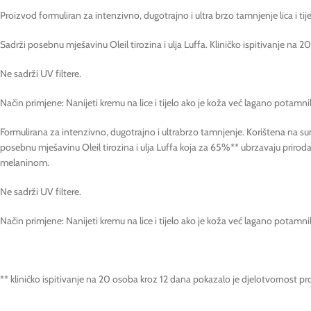
Proizvod formuliran za intenzivno, dugotrajno i ultra brzo tamnjenje lica i tije
Sadrži posebnu mješavinu Oleil tirozina i ulja Luffa. Kliničko ispitivanje n
Ne sadrži UV filtere.
Način primjene: Nanijeti kremu na lice i tijelo ako je koža već lagano potamni
Formulirana za intenzivno, dugotrajno i ultrabrzo tamnjenje. Korištena na su
posebnu mješavinu Oleil tirozina i ulja Luffa koja za 65%** ubrzavaju prir
melaninom.
Ne sadrži UV filtere.
Način primjene: Nanijeti kremu na lice i tijelo ako je koža već lagano potamn
** kliničko ispitivanje na 20 osoba kroz 12 dana pokazalo je djelotvornost 