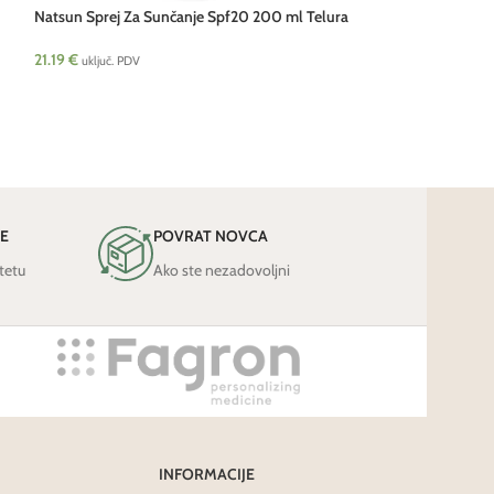
Natsun Sprej Za Sunčanje Spf20 200 ml Telura
Natvan Vaniglia t
21.19
€
23.13
€
uključ. PDV
uključ. PDV
JE
POVRAT NOVCA
tetu
Ako ste nezadovoljni
INFORMACIJE