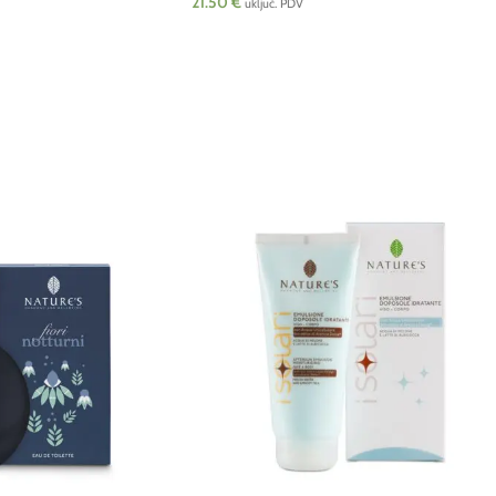
21.50
€
uključ. PDV