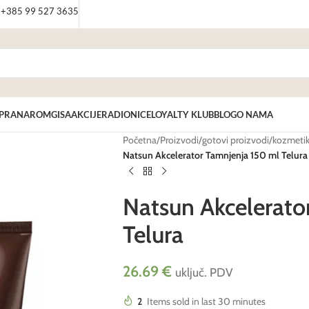
: +385 99 527 3635
PRANAROM
GISA
AKCIJE
RADIONICE
LOYALTY KLUB
BLOG
O NAMA
Početna
/
Proizvodi
/
gotovi proizvodi
/
kozmeti
Natsun Akcelerator Tamnjenja 150 ml Telura
Natsun Akcelerato
Telura
26.69
€
uključ. PDV
2
Items sold in last 30 minutes