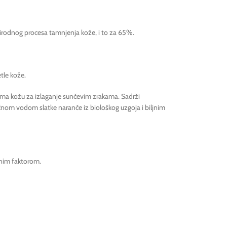
prirodnog procesa tamnjenja kože, i to za 65%.
tle kože.
prema kožu za izlaganje sunčevim zrakama. Sadrži
čnom vodom slatke naranče iz biološkog uzgoja i biljnim
itnim faktorom.