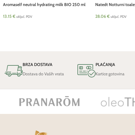
Aromaself neutral hydrating milk BIO 250 ml
Natedt Notturni toale
Pranarom
28.06
€
13.15
€
uključ. PDV
uključ. PDV
BRZA DOSTAVA
PLAĆANJA
Dostava do Vaših vrata
Kartice gotovina