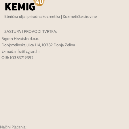
Eterična ulja i prirodna kozmetika | Kozmetičke sirovine
ZASTUPA I PROVODI TVRTKA:
Fagron Hrvatska d.o.o.
Donjozelinska ulica 114, 10382 Donja Zelina
E-mail: info@fagron.hr
OIB: 10383719392
Načini Plaćanja: