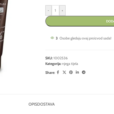
-
+
DODA
3
Osobe gledaju ovaj proizvod sada!
SKU:
1002536
Kategorija:
njega tijela
Share:
OPIS
DOSTAVA