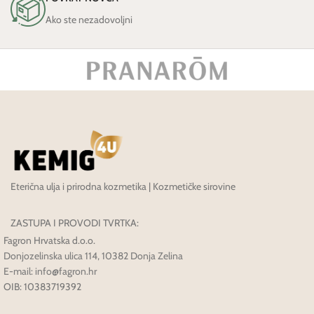
Ako ste nezadovoljni
Eterična ulja i prirodna kozmetika | Kozmetičke sirovine
ZASTUPA I PROVODI TVRTKA:
Fagron Hrvatska d.o.o.
Donjozelinska ulica 114, 10382 Donja Zelina
E-mail: info@fagron.hr
OIB: 10383719392