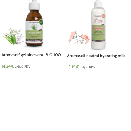
Aromaself gel aloe vera+ BIO 100
Aromaself neutral hydrating milk
ml Pranarom
BIO 250 ml Pranarom
14.24
€
uključ. PDV
13.15
€
uključ. PDV
DODAJ U KOŠARICU
DODAJ U KOŠARICU