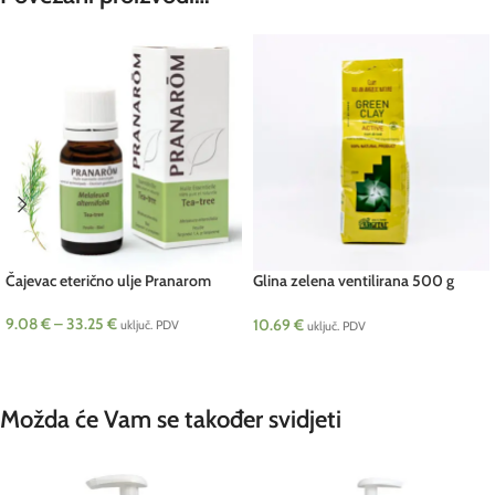
Čajevac eterično ulje Pranarom
Glina zelena ventilirana 500 g
Argital
9.08
€
–
33.25
€
10.69
€
uključ. PDV
uključ. PDV
ODABERI OPCIJE
DODAJ U KOŠARICU
Možda će Vam se također svidjeti