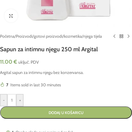
Click to enlarge
Početna
/
Proizvodi
/
gotovi proizvodi
/
kozmetika
/
njega tijela
Sapun za intimnu njegu 250 ml Argital
11.00
€
uključ. PDV
Argital sapun za intimnu njegu bez konzervansa.
7
Items sold in last 30 minutes
-
+
DODAJ U KOŠARICU