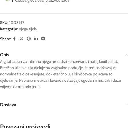
1
Osoba gleda ovaj proizvod sada!
SKU:
1003147
Kategorija:
njega tijela
Share:
Opis
Argital sapun za intimnu njegu ne sadrži konzervans i natrij lauril sulfat.
Eterično ulje niaulija djeluje na vaginalno područje, štiteći i održavajući
normalne fiziološke uvjete, dok eterično ulja klinčićevca pojačava to
djelovanje. Paprena metvica i lavanda ostavljaju ugodan miris, čak i duže
vrijeme nakon primjene.
Dostava
Povezani proizvodi…