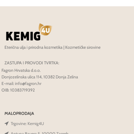
Eterična ulja i prirodna kozmetika | Kozmetičke sirovine
ZASTUPA I PROVODI TVRTKA:
Fagron Hrvatska d.o.o.
Donjozelinska ulica 114, 10382 Donja Zelina
E-mail: info@fagron.hr
OIB: 10383719392
MALOPRODAJA
Trgovine: Kemig4U
Antuna Bauera 5, 10000 Zagreb