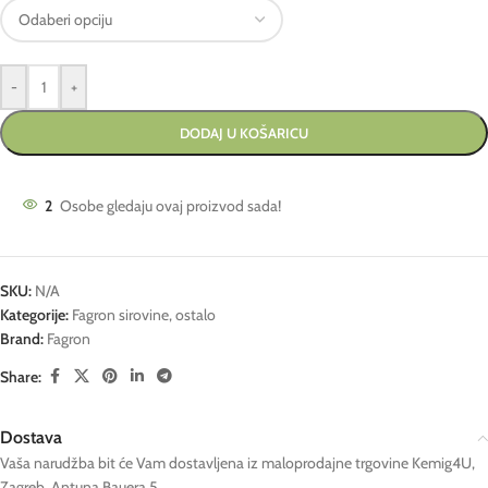
-
+
DODAJ U KOŠARICU
2
Osobe gledaju ovaj proizvod sada!
SKU:
N/A
Kategorije:
Fagron sirovine
,
ostalo
Brand:
Fagron
Share:
Dostava
Vaša narudžba bit će Vam dostavljena iz maloprodajne trgovine Kemig4U,
Zagreb, Antuna Bauera 5.