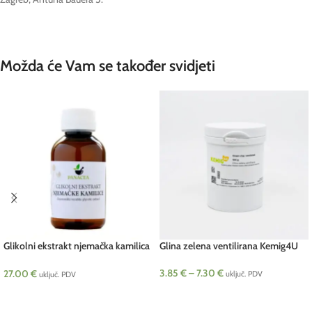
Možda će Vam se također svidjeti
Glikolni ekstrakt njemačka kamilica
Glina zelena ventilirana Kemig4U
100 g
3.85
€
–
7.30
€
27.00
€
uključ. PDV
uključ. PDV
ODABERI OPCIJE
DODAJ U KOŠARICU