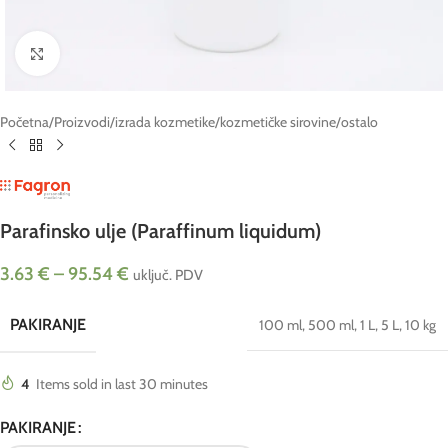
Click to enlarge
Početna
/
Proizvodi
/
izrada kozmetike
/
kozmetičke sirovine
/
ostalo
Parafinsko ulje (Paraffinum liquidum)
3.63
€
–
95.54
€
uključ. PDV
PAKIRANJE
100 ml
,
500 ml
,
1 L
,
5 L
,
10 kg
4
Items sold in last 30 minutes
PAKIRANJE