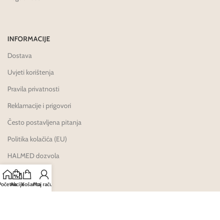
INFORMACIJE
Dostava
Uvjeti korištenja
Pravila privatnosti
Reklamacije i prigovori
Često postavljena pitanja
Politika kolačića (EU)
HALMED dozvola
Karijere
Početna
Akcije
Košarica
Moj račun