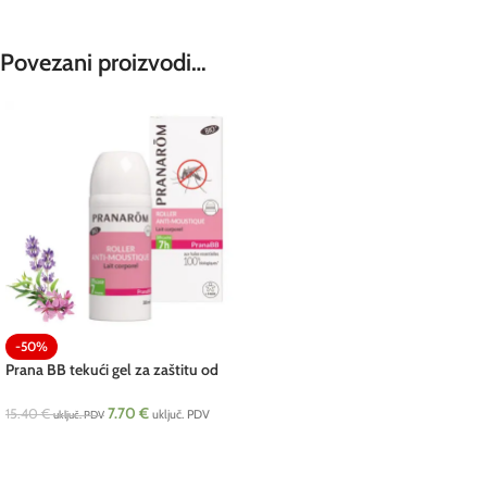
Povezani proizvodi…
-50%
Prana BB tekući gel za zaštitu od
komaraca BIO 30 ml Pranarom
7.70
€
15.40
€
uključ. PDV
uključ. PDV
DODAJ U KOŠARICU