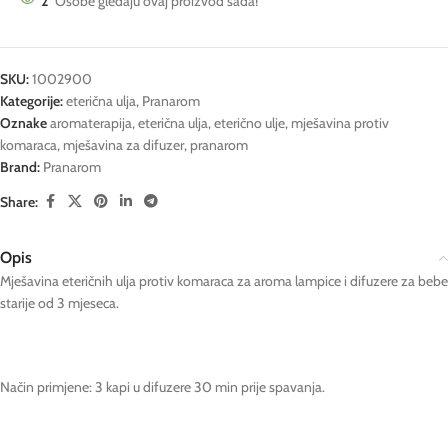
2
Osobe gledaju ovaj proizvod sada!
SKU:
1002900
Kategorije:
eterična ulja
,
Pranarom
Oznake
aromaterapija
,
eterična ulja
,
eterično ulje
,
mješavina protiv
komaraca
,
mješavina za difuzer
,
pranarom
Brand:
Pranarom
Share:
Opis
Mješavina eteričnih ulja protiv komaraca za aroma lampice i difuzere za bebe
starije od 3 mjeseca.
Način primjene: 3 kapi u difuzere 30 min prije spavanja.