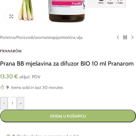
Click to enlarge
Početna
/
Proizvodi
/
aromaterapija
/
eterična ulja
Prana BB mješavina za difuzor BIO 10 ml Pranarom
13.30
€
uključ. PDV
9
Items sold in last 30 minutes
-
+
DODAJ U KOŠARICU