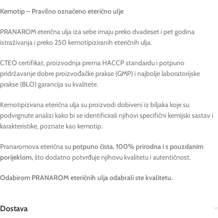
Kemotip – Pravilno označeno eterično ulje
PRANAROM eterična ulja iza sebe imaju preko dvadeset i pet godina
istraživanja i preko 250 kemotipiziranih eteričnih ulja.
CTEO certifikat, proizvodnja prema HACCP standardu i potpuno
pridržavanje dobre proizvođačke prakse (GMP) i najbolje laboratorijske
prakse (BLO) garancija su kvalitete.
Kemotipizirana eterična ulja su proizvodi dobiveni iz biljaka koje su
podvrgnute analizi kako bi se identificirali njihovi specifični kemijski sastav i
karakteristike, poznate kao kemotip.
Pranaromova eterična su
potpuno čista, 100% prirodna i s pouzdanim
porijeklom,
što dodatno potvrđuje njihovu kvalitetu i autentičnost.
Odabirom PRANAROM eteričnih ulja odabrali ste kvalitetu.
Dostava