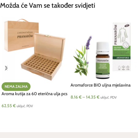
Možda će Vam se također svidjeti
Aromaforce BIO uljna mješavina
NEMA ZALIHA
Pranarom
Aroma kutija za 60 eterična ulja pcs
8.16
€
–
14.35
€
uključ. PDV
Pranarom
62.55
€
ODABERI OPCIJE
uključ. PDV
PROČITAJ VIŠE