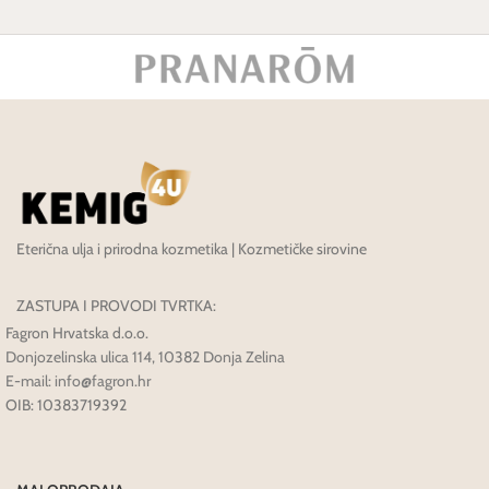
Eterična ulja i prirodna kozmetika | Kozmetičke sirovine
ZASTUPA I PROVODI TVRTKA:
Fagron Hrvatska d.o.o.
Donjozelinska ulica 114, 10382 Donja Zelina
E-mail: info@fagron.hr
OIB: 10383719392