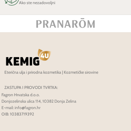
Ako ste nezadovoljni
Eterična ulja i prirodna kozmetika | Kozmetičke sirovine
ZASTUPA I PROVODI TVRTKA:
Fagron Hrvatska d.o.o.
Donjozelinska ulica 114, 10382 Donja Zelina
E-mail: info@fagron.hr
OIB: 10383719392