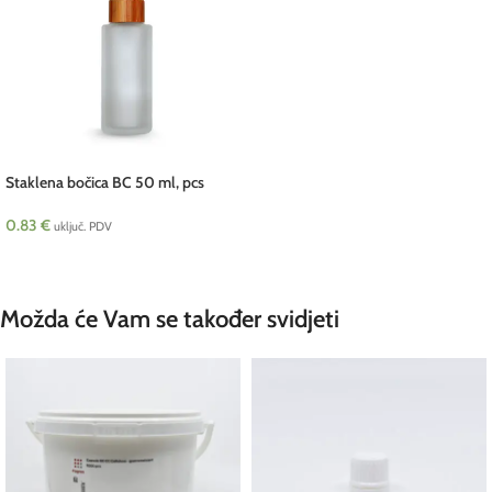
Staklena bočica BC 50 ml, pcs
0.83
€
uključ. PDV
DODAJ U KOŠARICU
Možda će Vam se također svidjeti