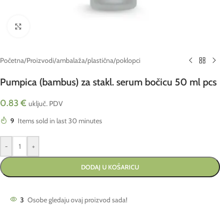
Click to enlarge
Početna
/
Proizvodi
/
ambalaža
/
plastična
/
poklopci
Pumpica (bambus) za stakl. serum bočicu 50 ml pcs
0.83
€
uključ. PDV
9
Items sold in last 30 minutes
-
+
DODAJ U KOŠARICU
3
Osobe gledaju ovaj proizvod sada!