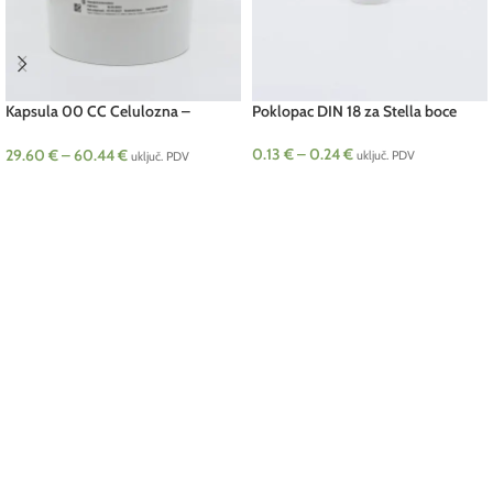
Kapsula 00 CC Celulozna –
Poklopac DIN 18 za Stella boce
gastrorezistentna
0.13
€
–
0.24
€
29.60
€
–
60.44
€
uključ. PDV
uključ. PDV
ODABERI OPCIJE
ODABERI OPCIJE