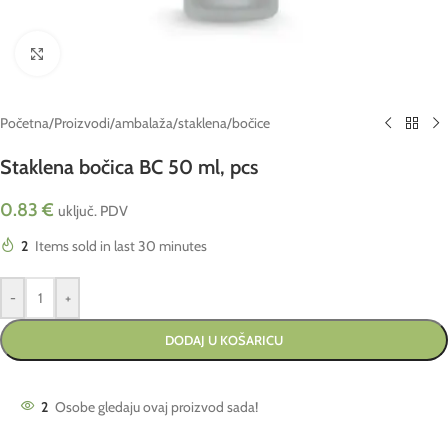
Click to enlarge
Početna
/
Proizvodi
/
ambalaža
/
staklena
/
bočice
Staklena bočica BC 50 ml, pcs
0.83
€
uključ. PDV
2
Items sold in last 30 minutes
-
+
DODAJ U KOŠARICU
2
Osobe gledaju ovaj proizvod sada!