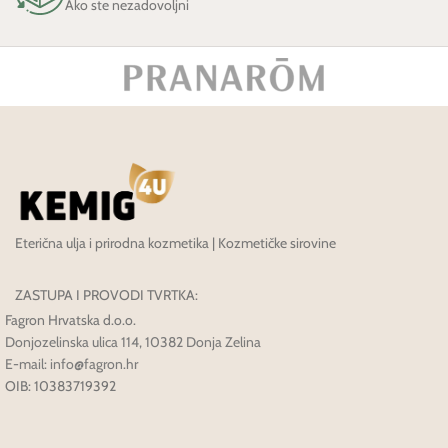
Ako ste nezadovoljni
Eterična ulja i prirodna kozmetika | Kozmetičke sirovine
ZASTUPA I PROVODI TVRTKA:
Fagron Hrvatska d.o.o.
Donjozelinska ulica 114, 10382 Donja Zelina
E-mail: info@fagron.hr
OIB: 10383719392