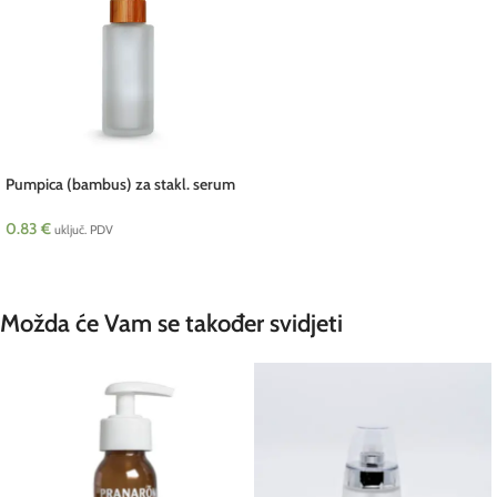
Pumpica (bambus) za stakl. serum
bočicu 50 ml pcs
0.83
€
uključ. PDV
DODAJ U KOŠARICU
Možda će Vam se također svidjeti