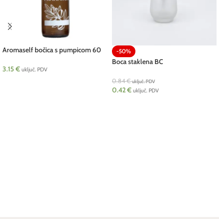
Aromaself bočica s pumpicom 60
-50%
ml pcs Pranarom
Boca staklena BC
3.15
€
uključ. PDV
0.84
€
uključ. PDV
DODAJ U KOŠARICU
0.42
€
uključ. PDV
ODABERI OPCIJE