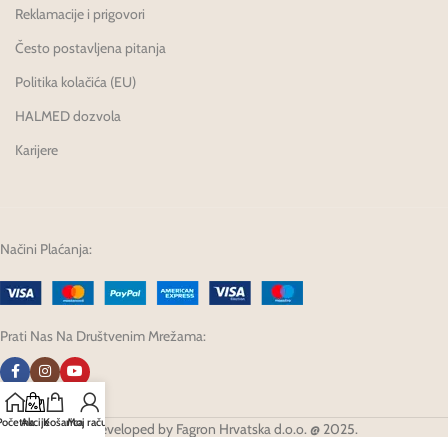
Reklamacije i prigovori
Često postavljena pitanja
Politika kolačića (EU)
HALMED dozvola
Karijere
Načini Plaćanja:
Prati Nas Na Društvenim Mrežama:
Početna
Akcije
Košarica
Moj račun
Developed by Fagron Hrvatska d.o.o. @ 2025.