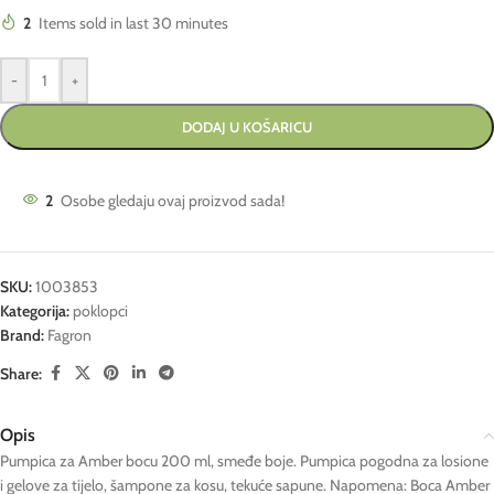
2
Items sold in last 30 minutes
-
+
DODAJ U KOŠARICU
2
Osobe gledaju ovaj proizvod sada!
SKU:
1003853
Kategorija:
poklopci
Brand:
Fagron
Share:
Opis
Pumpica za Amber bocu 200 ml, smeđe boje. Pumpica pogodna za losione
i gelove za tijelo, šampone za kosu, tekuće sapune. Napomena: Boca Amber