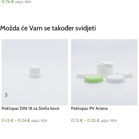
0.76
€
uključ. PDV
DODAJ U KOŠARICU
Možda će Vam se također svidjeti
Poklopac DIN 18 za Stella boce
Poklopac PV Ariana
0.13
€
–
0.24
€
0.13
€
–
0.25
€
uključ. PDV
uključ. PDV
ODABERI OPCIJE
ODABERI OPCIJE