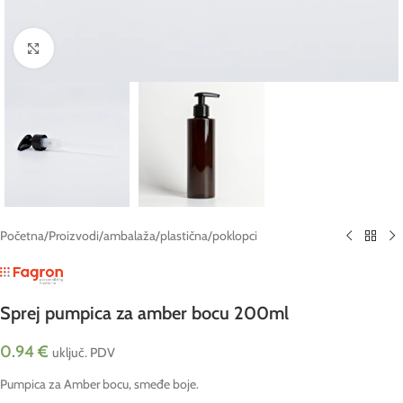
Click to enlarge
Početna
/
Proizvodi
/
ambalaža
/
plastična
/
poklopci
Sprej pumpica za amber bocu 200ml
0.94
€
uključ. PDV
Pumpica za Amber bocu, smeđe boje.