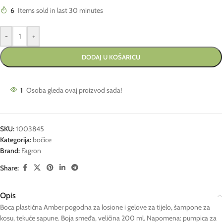
6
Items sold in last 30 minutes
-
+
DODAJ U KOŠARICU
1
Osoba gleda ovaj proizvod sada!
SKU:
1003845
Kategorija:
bočice
Brand:
Fagron
Share:
Opis
Boca plastična Amber pogodna za losione i gelove za tijelo, šampone za
kosu, tekuće sapune. Boja smeđa, veličina 200 ml. Napomena: pumpica za