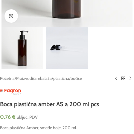
Click to enlarge
Početna
/
Proizvodi
/
ambalaža
/
plastična
/
bočice
Boca plastična amber AS a 200 ml pcs
0.76
€
uključ. PDV
Boca plastična Amber, smeđe boje, 200 ml.