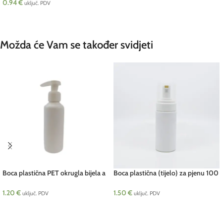
0.94
€
uključ. PDV
DODAJ U KOŠARICU
Možda će Vam se također svidjeti
Boca plastična PET okrugla bijela a
Boca plastična (tijelo) za pjenu 100
130 ml pcs
ml
1.20
€
1.50
€
uključ. PDV
uključ. PDV
DODAJ U KOŠARICU
DODAJ U KOŠARICU