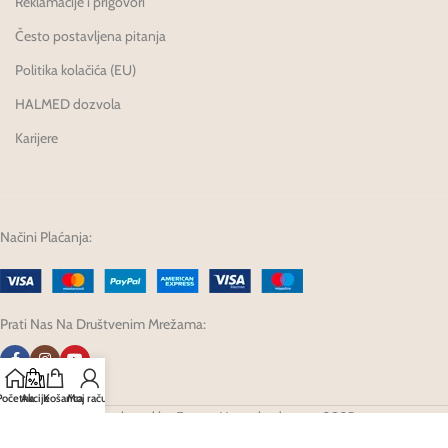
Reklamacije i prigovori
Često postavljena pitanja
Politika kolačića (EU)
HALMED dozvola
Karijere
Načini Plaćanja:
Prati Nas Na Društvenim Mrežama:
Početna
Akcije
Košarica
Moj račun
Developed by Fagron Hrvatska d.o.o. @ 2025.