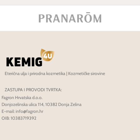
Eterična ulja i prirodna kozmetika | Kozmetičke sirovine
ZASTUPA I PROVODI TVRTKA:
Fagron Hrvatska d.o.o.
Donjozelinska ulica 114, 10382 Donja Zelina
E-mail: info@fagron.hr
OIB: 10383719392