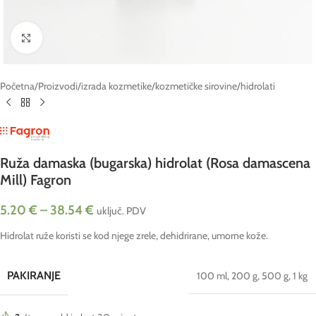
Click to enlarge
Početna
/
Proizvodi
/
izrada kozmetike
/
kozmetičke sirovine
/
hidrolati
Ruža damaska (bugarska) hidrolat (Rosa damascena
Mill) Fagron
5.20
€
–
38.54
€
uključ. PDV
Hidrolat ruže koristi se kod njege zrele, dehidrirane, umorne kože.
PAKIRANJE
100 ml
,
200 g
,
500 g
,
1 kg