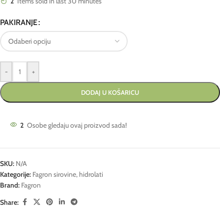
2
Items sold in last 30 minutes
PAKIRANJE
-
+
DODAJ U KOŠARICU
2
Osobe gledaju ovaj proizvod sada!
SKU:
N/A
Kategorije:
Fagron sirovine
,
hidrolati
Brand:
Fagron
Share: