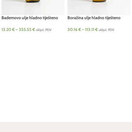
Bademovo ulje hladno tiješteno
Boražina ulje hladno tiješteno
djevičansko (Prunus amygdalus)
(Borago officinalis)
13.20
€
–
355.55
€
30.16
€
–
113.11
€
uključ. PDV
uključ. PDV
ODABERI OPCIJE
ODABERI OPCIJE