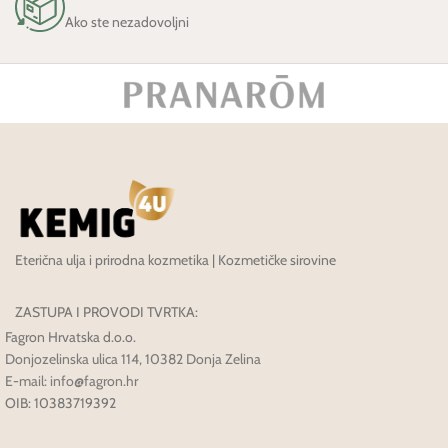
Ako ste nezadovoljni
Eterična ulja i prirodna kozmetika | Kozmetičke sirovine
ZASTUPA I PROVODI TVRTKA:
Fagron Hrvatska d.o.o.
Donjozelinska ulica 114, 10382 Donja Zelina
E-mail: info@fagron.hr
OIB: 10383719392