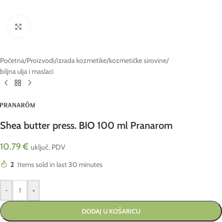
Click to enlarge
Početna
/
Proizvodi
/
izrada kozmetike
/
kozmetičke sirovine
/
biljna ulja i maslaci
Shea butter press. BIO 100 ml Pranarom
10.79
€
uključ. PDV
2
Items sold in last 30 minutes
-
+
DODAJ U KOŠARICU