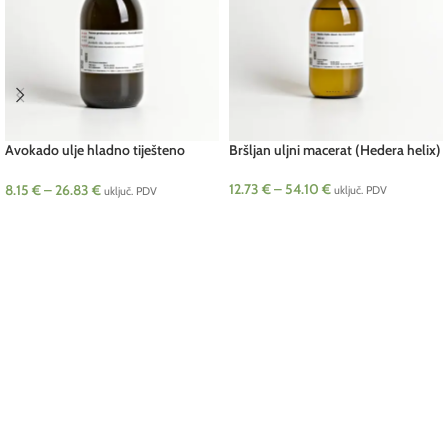
Avokado ulje hladno tiješteno
Bršljan uljni macerat (Hedera helix)
(Persea gratissima)
12.73
€
–
54.10
€
8.15
€
–
26.83
€
uključ. PDV
uključ. PDV
ODABERI OPCIJE
ODABERI OPCIJE