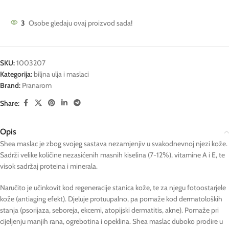
3
Osobe gledaju ovaj proizvod sada!
SKU:
1003207
Kategorija:
biljna ulja i maslaci
Brand:
Pranarom
Share:
Opis
Shea maslac je zbog svojeg sastava nezamjenjiv u svakodnevnoj njezi kože.
Sadrži velike količine nezasićenih masnih kiselina (7-12%), vitamine A i E, te
visok sadržaj proteina i minerala.
Naručito je učinkovit kod regeneracije stanica kože, te za njegu fotoostarjele
kože (antiaging efekt). Djeluje protuupalno, pa pomaže kod dermatoloških
stanja (psorijaza, seboreja, ekcemi, atopijski dermatitis, akne). Pomaže pri
cijeljenju manjih rana, ogrebotina i opeklina. Shea maslac duboko prodire u