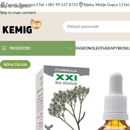
Zagreb, Bauerova 5
Tel: +385 99 537 8725
Rijeka, Matije Gupca 11
Tel
Skip to navigation
Skip to main content
FAGRON
OLEOTHERAPY
BIOSIL
PROIZVODI
NEMA ZALIHA