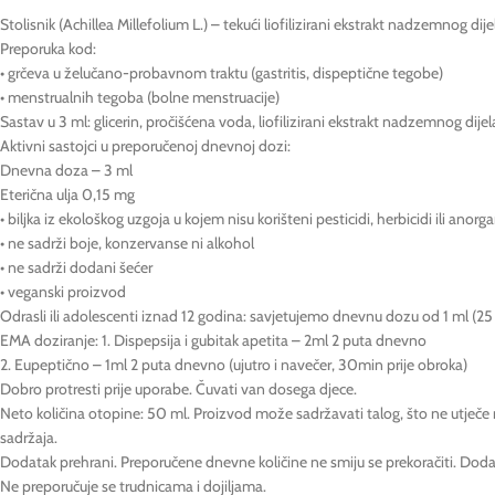
Stolisnik (Achillea Millefolium L.) – tekući liofilizirani ekstrakt nadzemnog dijel
Preporuka kod:
• grčeva u želučano-probavnom traktu (gastritis, dispeptične tegobe)
• menstrualnih tegoba (bolne menstruacije)
Sastav u 3 ml: glicerin, pročišćena voda, liofilizirani ekstrakt nadzemnog dijel
Aktivni sastojci u preporučenoj dnevnoj dozi:
Dnevna doza – 3 ml
Eterična ulja 0,15 mg
• biljka iz ekološkog uzgoja u kojem nisu korišteni pesticidi, herbicidi ili anor
• ne sadrži boje, konzervanse ni alkohol
• ne sadrži dodani šećer
• veganski proizvod
Odrasli ili adolescenti iznad 12 godina: savjetujemo dnevnu dozu od 1 ml (25 ka
EMA doziranje: 1. Dispepsija i gubitak apetita – 2ml 2 puta dnevno
2. Eupeptično – 1ml 2 puta dnevno (ujutro i navečer, 30min prije obroka)
Dobro protresti prije uporabe. Čuvati van dosega djece.
Neto količina otopine: 50 ml. Proizvod može sadržavati talog, što ne utječe 
sadržaja.
Dodatak prehrani. Preporučene dnevne količine ne smiju se prekoračiti. Doda
Ne preporučuje se trudnicama i dojiljama.