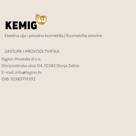
Eterična ulja i prirodna kozmetika | Kozmetičke sirovine
ZASTUPA I PROVODI TVRTKA:
Fagron Hrvatska d.o.o.
Donjozelinska ulica 114, 10382 Donja Zelina
E-mail: info@fagron.hr
OIB: 10383719392