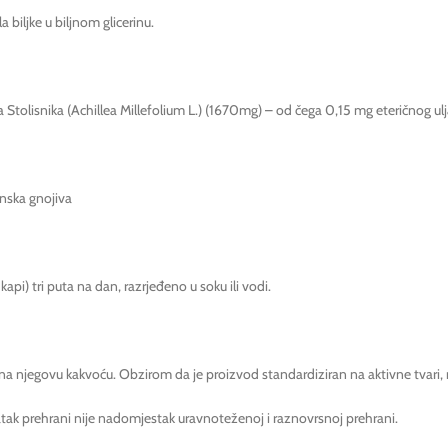
a biljke u biljnom glicerinu.
a Stolisnika (Achillea Millefolium L.) (1670mg) – od čega 0,15 mg eteričnog ulja
ganska gnojiva
pi) tri puta na dan, razrjeđeno u soku ili vodi.
na njegovu kakvoću. Obzirom da je proizvod standardiziran na aktivne tvari, m
tak prehrani nije nadomjestak uravnoteženoj i raznovrsnoj prehrani.