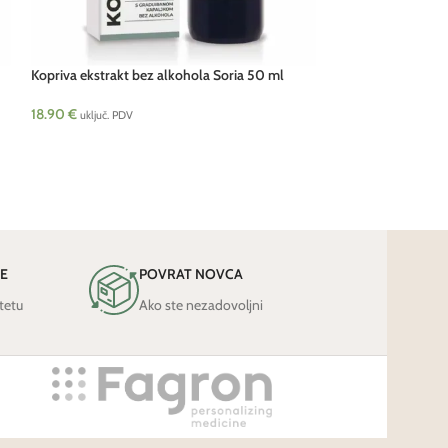
Kopriva ekstrakt bez alkohola Soria 50 ml
Nerval Kompleks S
18.90
€
24.90
€
uključ. PDV
uključ. PDV
JE
POVRAT NOVCA
tetu
Ako ste nezadovoljni