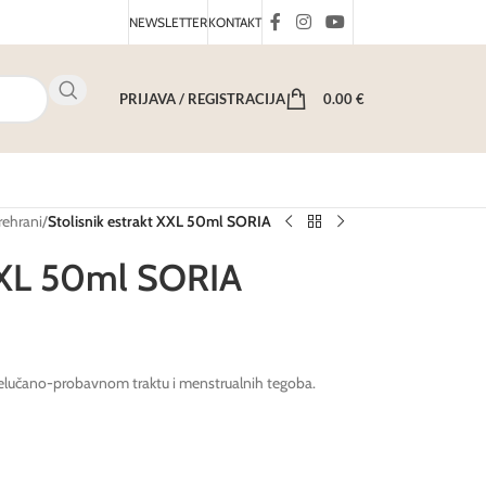
NEWSLETTER
KONTAKT
PRIJAVA / REGISTRACIJA
0.00
€
rehrani
/
Stolisnik estrakt XXL 50ml SORIA
 XXL 50ml SORIA
 želučano-probavnom traktu i menstrualnih tegoba.