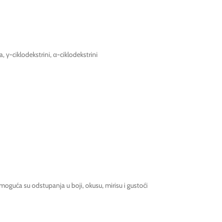
, γ-ciklodekstrini, α-ciklodekstrini
oguća su odstupanja u boji, okusu, mirisu i gustoći