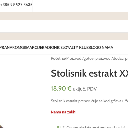
: +385 99 527 3635
PRANAROM
GISA
AKCIJE
RADIONICE
LOYALTY KLUB
BLOG
O NAMA
Početna
/
Proizvodi
/
gotovi proizvodi
/
dodaci p
Stolisnik estrakt
18.90
€
uključ. PDV
Stolisnik estrakt preporučuje se kod grčeva u
Nema na zalihi
2
Osobe gledaju ovaj proizvod sada!