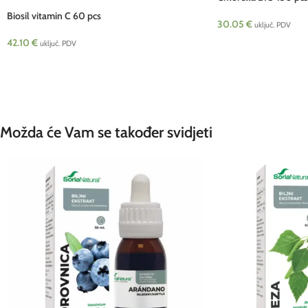
Biosil vitamin C 60 pcs
30.05
€
uključ. PDV
42.10
€
uključ. PDV
Možda će Vam se također svidjeti