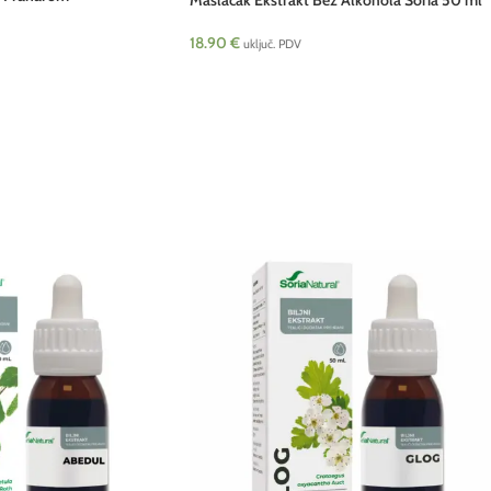
Maslačak Ekstrakt Bez Alkohola Soria 50 ml
18.90
€
uključ. PDV