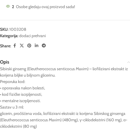
2
Osobe gledaju ovaj proizvod sada!
SKU:
1003208
Kategorija:
dodaci prehrani
Share:
Opis
Sibirski ginseng (Eleutherococcus senticocus Maxim) – liofilizirani ekstrakt iz
korijena biljke u biljnom glicerinu.
Preporuka kod:
• oporavaka nakon bolesti,
• kod fizičke iscrpljenosti,
• mentalne iscrpljenosti.
Sastav u 3 ml:
glicerin, pročišćena voda, liofilizirani ekstrakt iz korijena Sibirskog ginsenga
(Eleutherococcus senticocus Maxim) (480mg), γ-ciklodekstrini (160 mg), α-
ciklodekstrini (80 mg)