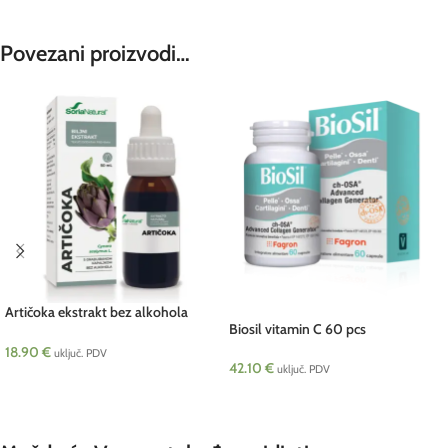
Povezani proizvodi…
Artičoka ekstrakt bez alkohola
Biosil vitamin C 60 pcs
SORIA 50 ml
18.90
€
uključ. PDV
42.10
€
uključ. PDV
DODAJ U KOŠARICU
DODAJ U KOŠARICU