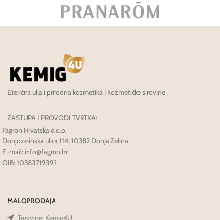
Eterična ulja i prirodna kozmetika | Kozmetičke sirovine
ZASTUPA I PROVODI TVRTKA:
Fagron Hrvatska d.o.o.
Donjozelinska ulica 114, 10382 Donja Zelina
E-mail: info@fagron.hr
OIB: 10383719392
MALOPRODAJA
Trgovine: Kemig4U