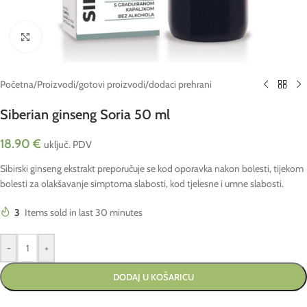
Click to enlarge
Početna
/
Proizvodi
/
gotovi proizvodi
/
dodaci prehrani
Siberian ginseng Soria 50 ml
18.90
€
uključ. PDV
Sibirski ginseng ekstrakt preporučuje se kod oporavka nakon bolesti, tijekom
bolesti za olakšavanje simptoma slabosti, kod tjelesne i umne slabosti.
3
Items sold in last 30 minutes
-
+
DODAJ U KOŠARICU