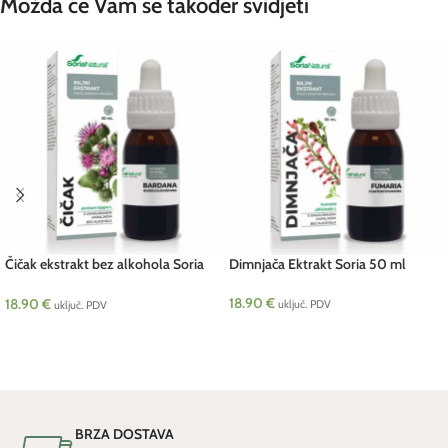
Možda će Vam se također svidjeti
Čičak ekstrakt bez alkohola Soria
Dimnjača Ektrakt Soria 50 ml
50 ml
18.90
€
18.90
€
uključ. PDV
uključ. PDV
DODAJ U KOŠARICU
DODAJ U KOŠARICU
BRZA DOSTAVA