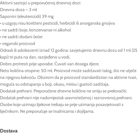
Aktivni sastojci u preporučenoj dnevnoj dozi:
Dnevna doza – 3 ml
Saponini (eleuterozidi) 39 mg
• u uzgoju nisu korišteni pesticidi, herbicidi ili anorganska gnojiva
• ne sadrži boje, konzervanse ni alkohol
• ne sadrži dodani šećer
• veganski proizvod
Odrasli ili adolescenti iznad 12 godina: savjetujemo dnevnu dozu od 1 ml (25
kapi) tri puta na dan, razrjeđeno u vodi.
Dobro protresti prije uporabe. Čuvati van dosega djece.
Neto količina otopine: 50 ml. Proizvod može sadržavati talog, što ne utječe
na njegovu kakvoću. Obzirom da je proizvod standardiziran na aktivne tvari,
moguća su odstupanja u boji, okusu, mirisu i gustoći sadržaja.
Dodatak prehrani. Preporučene dnevne količine ne smiju se prekoračiti.
Dodatak prehrani nije nadomjestak uravnoteženoj i raznovrsnoj prehrani.
Osobe koje uzimaju lijekove trebaju se prije uzimanja posavjetovati s
liječnikom. Ne preporučuje se trudnicama i dojiljama.
Dostava