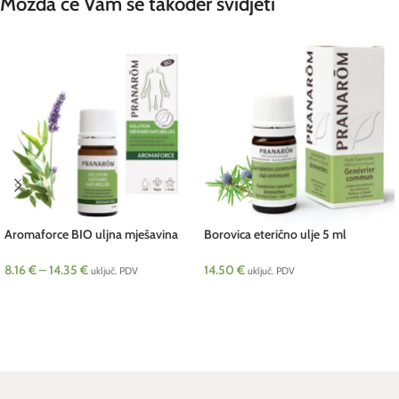
Možda će Vam se također svidjeti
Aromaforce BIO uljna mješavina
Borovica eterično ulje 5 ml
Pranarom
Pranarom
8.16
€
–
14.35
€
14.50
€
uključ. PDV
uključ. PDV
ODABERI OPCIJE
DODAJ U KOŠARICU