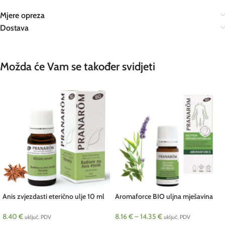
Mjere opreza
Dostava
Možda će Vam se također svidjeti
Anis zvjezdasti eterično ulje 10 ml
Aromaforce BIO uljna mješavina
Pranarom BIO
Pranarom
8.40
€
8.16
€
–
14.35
€
uključ. PDV
uključ. PDV