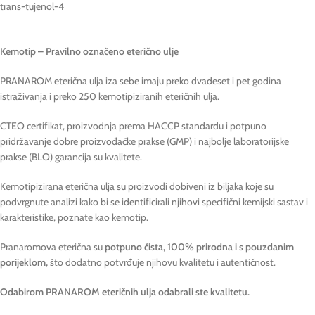
trans-tujenol-4
Kemotip – Pravilno označeno eterično ulje
PRANAROM eterična ulja iza sebe imaju preko dvadeset i pet godina
istraživanja i preko 250 kemotipiziranih eteričnih ulja.
CTEO certifikat, proizvodnja prema HACCP standardu i potpuno
pridržavanje dobre proizvođačke prakse (GMP) i najbolje laboratorijske
prakse (BLO) garancija su kvalitete.
Kemotipizirana eterična ulja su proizvodi dobiveni iz biljaka koje su
podvrgnute analizi kako bi se identificirali njihovi specifični kemijski sastav i
karakteristike, poznate kao kemotip.
Pranaromova eterična su
potpuno čista, 100% prirodna i s pouzdanim
porijeklom,
što dodatno potvrđuje njihovu kvalitetu i autentičnost.
Odabirom PRANAROM eteričnih ulja odabrali ste kvalitetu.