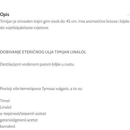
Opis
Timijan je zimzelen trajni grm visok do 45 cm. Ima aromatične listove i bijelo
do svjetloljubičaste cvjetove.
DOBIVANJE ETERIČNOG ULJA TIMIJAN LINALOL
Destilacijom vodenom parom biljke u cvatu.
Postoji više kemotipova Tymusa vulgaris, a to su:
Timol
Linalol
a-terpineol/terpenil-acetat
geraniol/geranil acetat
karvakrol