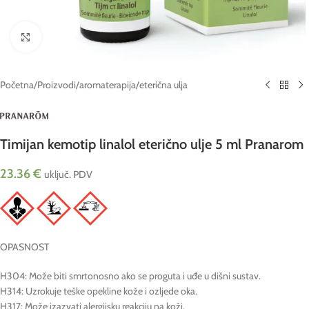
Click to enlarge
Početna
/
Proizvodi
/
aromaterapija
/
eterična ulja
Timijan kemotip linalol eterično ulje 5 ml Pranarom
23.36
€
uključ. PDV
OPASNOST
H304: Može biti smrtonosno ako se proguta i uđe u dišni sustav.
H314: Uzrokuje teške opekline kože i ozljede oka.
H317: Može izazvati alergijsku reakciju na koži.