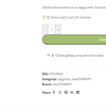
Ulje boražine koristi se za njegu zrele i fotoo
2
Items sold in last 30 minutes
-
+
DODA
3
Osobe gledaju ovaj proizvod sada!
SKU:
1004965
Kategorije:
njega lica
,
oleoTHERAPY
Brand:
oleoTHERAPY
Share: