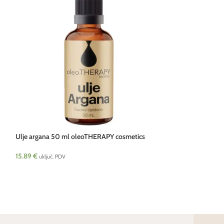
Ulje argana 50 ml oleoTHERAPY cosmetics
Ulje čileanske ma
HRV NEW
cosmetics HRV N
15.89
€
26.79
€
uključ. PDV
uključ. PDV