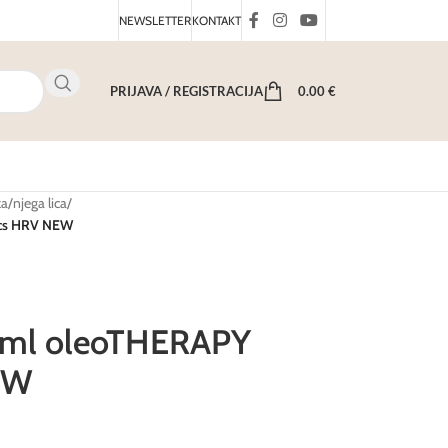
NEWSLETTER
KONTAKT
PRIJAVA / REGISTRACIJA
0.00
€
ka
/
njega lica
/
ics HRV NEW
0 ml oleoTHERAPY
EW