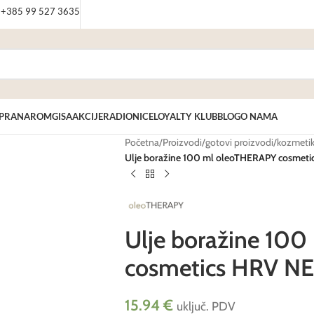
: +385 99 527 3635
PRANAROM
GISA
AKCIJE
RADIONICE
LOYALTY KLUB
BLOG
O NAMA
Početna
/
Proizvodi
/
gotovi proizvodi
/
kozmeti
Ulje boražine 100 ml oleoTHERAPY cosmet
Ulje boražine 10
cosmetics HRV N
15.94
€
uključ. PDV