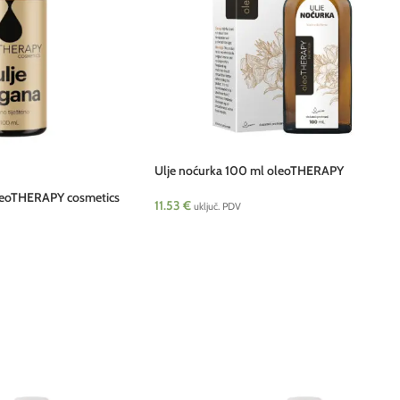
Ulje noćurka 100 ml oleoTHERAPY
oleoTHERAPY cosmetics
11.53
€
uključ. PDV