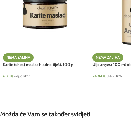
NEMA ZALIHA
NEMA ZALIHA
Karite (shea) maslac hladno tiješt. 100 g
Ulje argana 100 ml 
oleoTHERAPY
HRV NEW
6.21
€
24.84
€
uključ. PDV
uključ. PDV
Možda će Vam se također svidjeti