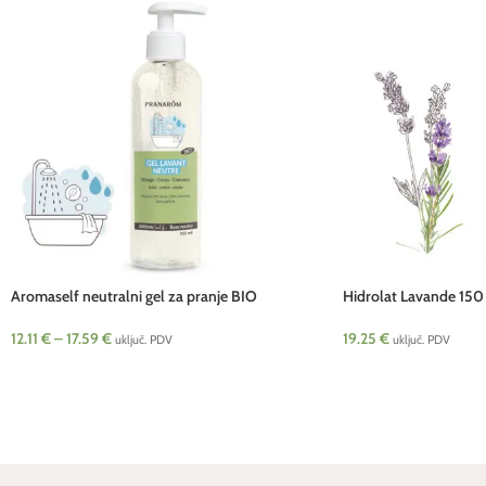
Aromaself neutralni gel za pranje BIO
Hidrolat Lavande 150
Pranarom
19.25
€
12.11
€
–
17.59
€
uključ. PDV
uključ. PDV