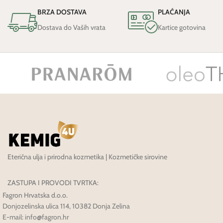
BRZA DOSTAVA
PLAĆANJA
Dostava do Vaših vrata
Kartice gotovina
Eterična ulja i prirodna kozmetika | Kozmetičke sirovine
ZASTUPA I PROVODI TVRTKA:
Fagron Hrvatska d.o.o.
Donjozelinska ulica 114, 10382 Donja Zelina
E-mail: info@fagron.hr