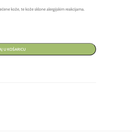
štećene kože, te kože sklone alergijskim reakcijama.
J U KOŠARICU