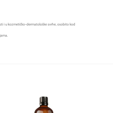
isti i u kozmetičko-dermatološke svrhe, osobito kod
ijama.