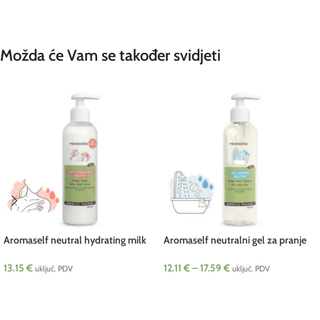
ODABERI OPCIJE
DODAJ U KOŠARICU
Možda će Vam se također svidjeti
Aromaself neutral hydrating milk
Aromaself neutralni gel za pranje
BIO 250 ml Pranarom
BIO Pranarom
13.15
€
12.11
€
–
17.59
€
uključ. PDV
uključ. PDV
DODAJ U KOŠARICU
ODABERI OPCIJE