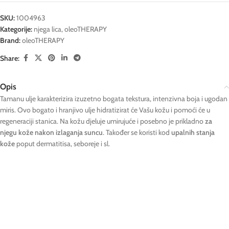
SKU:
1004963
Kategorije:
njega lica
,
oleoTHERAPY
Brand:
oleoTHERAPY
Share:
Opis
Tamanu ulje karakterizira izuzetno bogata tekstura, intenzivna boja i ugodan
miris. Ovo bogato i hranjivo ulje hidratizirat će Vašu kožu i pomoći će u
regeneraciji stanica. Na kožu djeluje umirujuće i posebno je prikladno
za
njegu kože nakon izlaganja suncu
. Također se koristi kod
upalnih stanja
kože
poput dermatitisa, seboreje i sl.