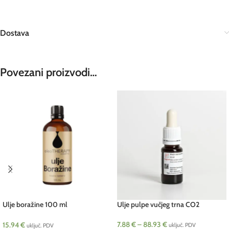
Dostava
Povezani proizvodi…
Ulje boražine 100 ml
Ulje pulpe vučjeg trna CO2
oleoTHERAPY cosmetics HRV NEW
7.88
€
–
88.93
€
15.94
€
uključ. PDV
uključ. PDV