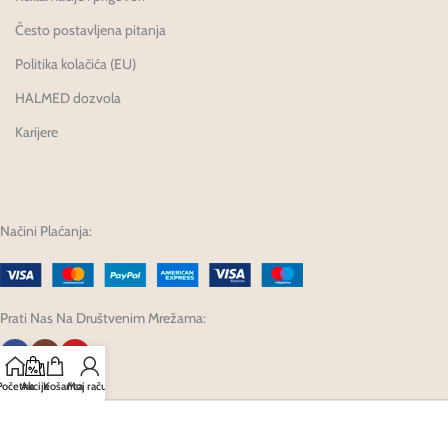
Često postavljena pitanja
Politika kolačića (EU)
HALMED dozvola
Karijere
Načini Plaćanja:
Prati Nas Na Društvenim Mrežama:
Početna
Akcije
Košarica
Moj račun
Developed by Fagron Hrvatska d.o.o. @ 2025.