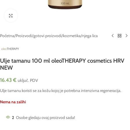
Click to enlarge
Početna
/
Proizvodi
/
gotovi proizvodi
/
kozmetika
/
njega lica
Ulje tamanu 100 ml oleoTHERAPY cosmetics HRV
NEW
16.43
€
uključ. PDV
Ulje tamanu koristi se za kožu kojoj je potrebna intenzivna regeneracija.
Nema na zalihi
2
Osobe gledaju ovaj proizvod sada!