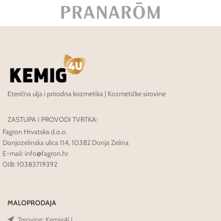
Eterična ulja i prirodna kozmetika | Kozmetičke sirovine
ZASTUPA I PROVODI TVRTKA:
Fagron Hrvatska d.o.o.
Donjozelinska ulica 114, 10382 Donja Zelina
E-mail: info@fagron.hr
OIB: 10383719392
MALOPRODAJA
Trgovine: Kemig4U