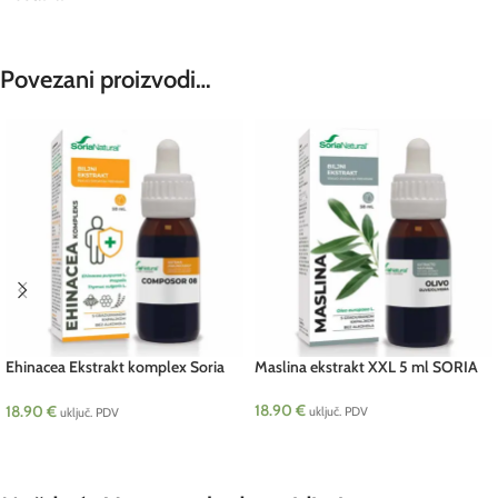
Povezani proizvodi…
Ehinacea Ekstrakt komplex Soria
Maslina ekstrakt XXL 5 ml SORIA
50 ml
18.90
€
18.90
€
uključ. PDV
uključ. PDV
DODAJ U KOŠARICU
DODAJ U KOŠARICU