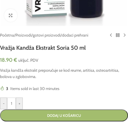
Click to enlarge
Početna
/
Proizvodi
/
gotovi proizvodi
/
dodaci prehrani
Vražja Kandža Ekstrakt Soria 50 ml
18.90
€
uključ. PDV
Vražja kandža ekstrakt preporučuje se kod reume, artitisa, osteoartritisa,
bolova u zglobovima.
3
Items sold in last 30 minutes
-
+
DODAJ U KOŠARICU