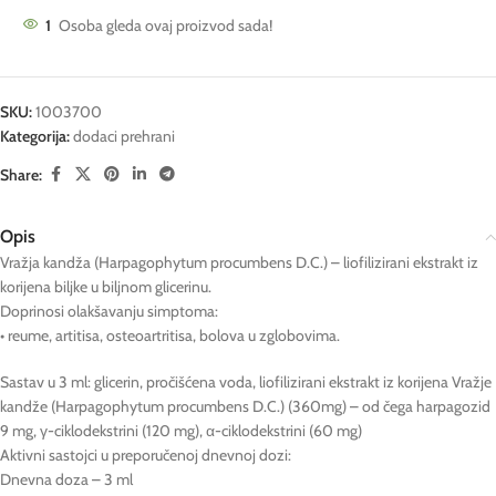
1
Osoba gleda ovaj proizvod sada!
SKU:
1003700
Kategorija:
dodaci prehrani
Share:
Opis
Vražja kandža (Harpagophytum procumbens D.C.) – liofilizirani ekstrakt iz
korijena biljke u biljnom glicerinu.
Doprinosi olakšavanju simptoma:
• reume, artitisa, osteoartritisa, bolova u zglobovima.
Sastav u 3 ml: glicerin, pročišćena voda, liofilizirani ekstrakt iz korijena Vražje
kandže (Harpagophytum procumbens D.C.) (360mg) – od čega harpagozid
9 mg, γ-ciklodekstrini (120 mg), α-ciklodekstrini (60 mg)
Aktivni sastojci u preporučenoj dnevnoj dozi:
Dnevna doza – 3 ml