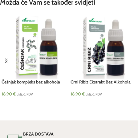
Možda će Vam se također svidjeti
Češnjak kompleks bez alkohola
Crni Ribiz Ekstrakt Bez Alkohola
Soria 50 ml
Soria 50 ml
18.90
€
18.90
€
uključ. PDV
uključ. PDV
DODAJ U KOŠARICU
DODAJ U KOŠARICU
BRZA DOSTAVA