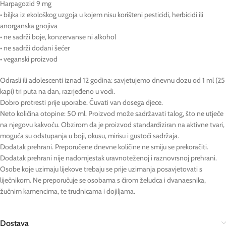
Harpagozid 9 mg
• biljka iz ekološkog uzgoja u kojem nisu korišteni pesticidi, herbicidi ili
anorganska gnojiva
• ne sadrži boje, konzervanse ni alkohol
• ne sadrži dodani šećer
• veganski proizvod
Odrasli ili adolescenti iznad 12 godina: savjetujemo dnevnu dozu od 1 ml (25
kapi) tri puta na dan, razrjeđeno u vodi.
Dobro protresti prije uporabe. Čuvati van dosega djece.
Neto količina otopine: 50 ml. Proizvod može sadržavati talog, što ne utječe
na njegovu kakvoću. Obzirom da je proizvod standardiziran na aktivne tvari,
moguća su odstupanja u boji, okusu, mirisu i gustoći sadržaja.
Dodatak prehrani. Preporučene dnevne količine ne smiju se prekoračiti.
Dodatak prehrani nije nadomjestak uravnoteženoj i raznovrsnoj prehrani.
Osobe koje uzimaju lijekove trebaju se prije uzimanja posavjetovati s
liječnikom. Ne preporučuje se osobama s čirom želudca i dvanaesnika,
žučnim kamencima, te trudnicama i dojiljama.
Dostava