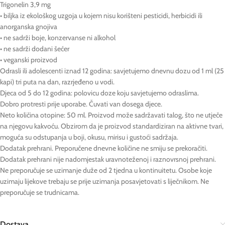
Trigonelin 3,9 mg
• biljka iz ekološkog uzgoja u kojem nisu korišteni pesticidi, herbicidi ili
anorganska gnojiva
• ne sadrži boje, konzervanse ni alkohol
• ne sadrži dodani šećer
• veganski proizvod
Odrasli ili adolescenti iznad 12 godina: savjetujemo dnevnu dozu od 1 ml (25
kapi) tri puta na dan, razrjeđeno u vodi.
Djeca od 5 do 12 godina: polovicu doze koju savjetujemo odraslima.
Dobro protresti prije uporabe. Čuvati van dosega djece.
Neto količina otopine: 50 ml. Proizvod može sadržavati talog, što ne utječe
na njegovu kakvoću. Obzirom da je proizvod standardiziran na aktivne tvari,
moguća su odstupanja u boji, okusu, mirisu i gustoći sadržaja.
Dodatak prehrani. Preporučene dnevne količine ne smiju se prekoračiti.
Dodatak prehrani nije nadomjestak uravnoteženoj i raznovrsnoj prehrani.
Ne preporučuje se uzimanje duže od 2 tjedna u kontinuitetu. Osobe koje
uzimaju lijekove trebaju se prije uzimanja posavjetovati s liječnikom. Ne
preporučuje se trudnicama.
Dostava