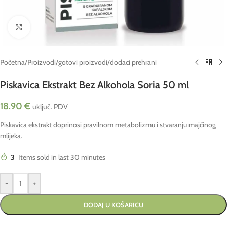
Click to enlarge
Početna
/
Proizvodi
/
gotovi proizvodi
/
dodaci prehrani
Piskavica Ekstrakt Bez Alkohola Soria 50 ml
18.90
€
uključ. PDV
Piskavica ekstrakt doprinosi pravilnom metabolizmu i stvaranju majčinog
mlijeka.
3
Items sold in last 30 minutes
-
+
DODAJ U KOŠARICU