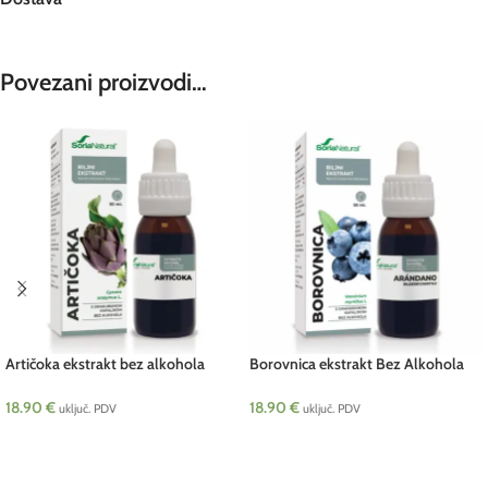
Povezani proizvodi…
Artičoka ekstrakt bez alkohola
Borovnica ekstrakt Bez Alkohola
SORIA 50 ml
XXL 50ml SORIA
18.90
€
18.90
€
uključ. PDV
uključ. PDV
DODAJ U KOŠARICU
DODAJ U KOŠARICU