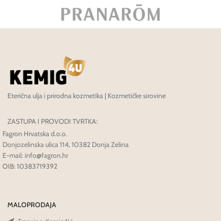
Eterična ulja i prirodna kozmetika | Kozmetičke sirovine
ZASTUPA I PROVODI TVRTKA:
Fagron Hrvatska d.o.o.
Donjozelinska ulica 114, 10382 Donja Zelina
E-mail: info@fagron.hr
OIB: 10383719392
MALOPRODAJA