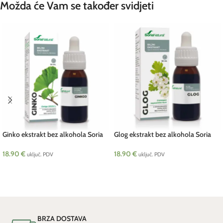
Možda će Vam se također svidjeti
Ginko ekstrakt bez alkohola Soria
Glog ekstrakt bez alkohola Soria
50 ml
50 ml
18.90
€
18.90
€
uključ. PDV
uključ. PDV
DODAJ U KOŠARICU
DODAJ U KOŠARICU
BRZA DOSTAVA