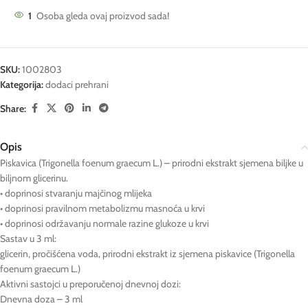
1
Osoba gleda ovaj proizvod sada!
SKU:
1002803
Kategorija:
dodaci prehrani
Share:
Opis
Piskavica (Trigonella foenum graecum L.) – prirodni ekstrakt sjemena biljke u
biljnom glicerinu.
• doprinosi stvaranju majčinog mlijeka
• doprinosi pravilnom metabolizmu masnoća u krvi
• doprinosi održavanju normale razine glukoze u krvi
Sastav u 3 ml:
glicerin, pročišćena voda, prirodni ekstrakt iz sjemena piskavice (Trigonella
foenum graecum L.)
Aktivni sastojci u preporučenoj dnevnoj dozi:
Dnevna doza – 3 ml