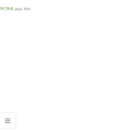
19.78
€
uključ. PDV
DODAJ U KOŠARICU