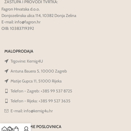
ZASTUPA I PROVODI TVRTKA:
Fagron Hrvatska d.o.o.
Donjozelinska ulica 114, 10382 Donja Zelina
E-mail: info@fagron.hr
OIB: 10383719392
MALOPRODAJA
Trgovine: Kemig4U
Antuna Bauera 5, 10000 Zagreb
Matije Gupca 11, 51000 Rijeka
Telefon - Zagreb: +385 99 537 8725
Telefon - Rijeka: +385 99 527 3635
E-mail: info@kemig4u.hr
RADNO VRIJEME POSLOVNICA