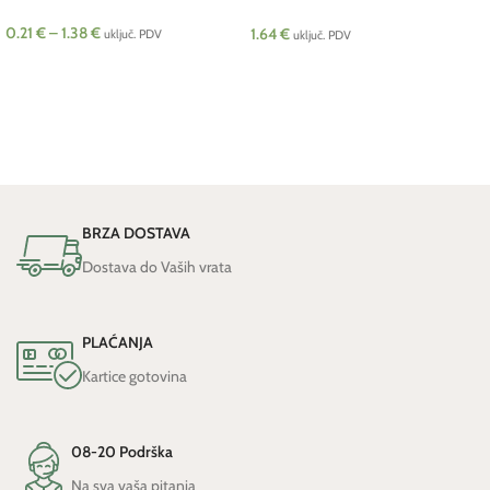
poklopac pcs
0.21
€
–
1.38
€
1.64
€
uključ. PDV
uključ. PDV
ODABERI OPCIJE
DODAJ U KOŠARICU
BRZA DOSTAVA
Dostava do Vaših vrata
PLAĆANJA
Kartice gotovina
08-20 Podrška
Na sva vaša pitanja