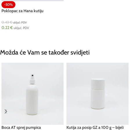
-50%
Poklopac za Hana kutiju
0.43
€
uključ. PDV
0.22
€
uključ. PDV
ODABERI OPCIJE
Možda će Vam se također svidjeti
Boca AT sprej pumpica
Kutija za posip GZ a 100 g – bijeli