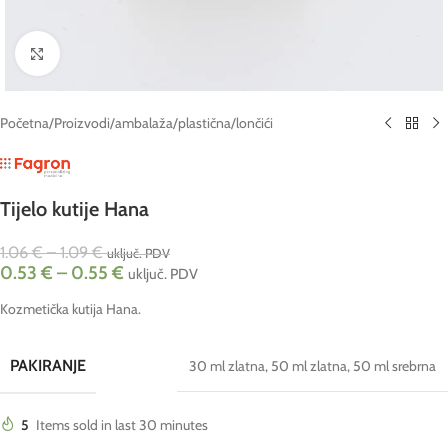
Click to enlarge
Početna
/
Proizvodi
/
ambalaža
/
plastična
/
lončići
Tijelo kutije Hana
1.06
€
–
1.09
€
uključ. PDV
0.53
€
–
0.55
€
uključ. PDV
Kozmetička kutija Hana.
PAKIRANJE
30 ml zlatna
,
50 ml zlatna
,
50 ml srebrna
5
Items sold in last 30 minutes