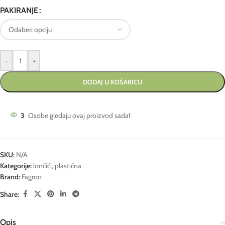
PAKIRANJE
-
+
DODAJ U KOŠARICU
3
Osobe gledaju ovaj proizvod sada!
SKU:
N/A
Kategorije:
lončići
,
plastična
Brand:
Fagron
Share:
Opis