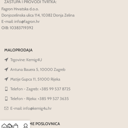
ZASTUPA I PROVODI TVRTKA:
Fagron Hrvatska d.o.o.
Donjozelinska ulica 114, 10382 Donja Zelina
E-mail: info@fagron.hr
OIB: 10383719392
MALOPRODAJA
Trgovine: Kemig4U
Antuna Bauera 5, 10000 Zagreb
Matije Gupca 11, 51000 Rijeka
Telefon - Zagreb: +385 99 537 8725
Telefon - Rijeka: +385 99 527 3635
E-mail: info@kemig4u.hr
RADNO VRIJEME POSLOVNICA