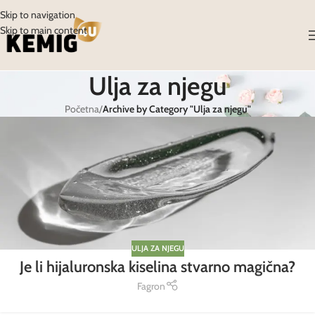
Skip to navigation
Skip to main content
Ulja za njegu
Početna
/
Archive by Category "Ulja za njegu"
ULJA ZA NJEGU
Je li hijaluronska kiselina stvarno magična?
Fagron