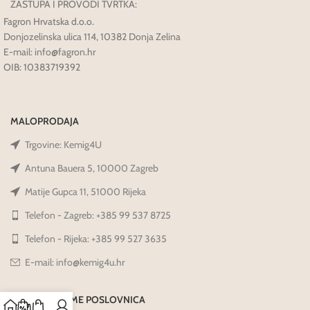
ZASTUPA I PROVODI TVRTKA:
Fagron Hrvatska d.o.o.
Donjozelinska ulica 114, 10382 Donja Zelina
E-mail: info@fagron.hr
OIB: 10383719392
MALOPRODAJA
Trgovine: Kemig4U
Antuna Bauera 5, 10000 Zagreb
Matije Gupca 11, 51000 Rijeka
Telefon - Zagreb: +385 99 537 8725
Telefon - Rijeka: +385 99 527 3635
E-mail: info@kemig4u.hr
RADNO VRIJEME POSLOVNICA