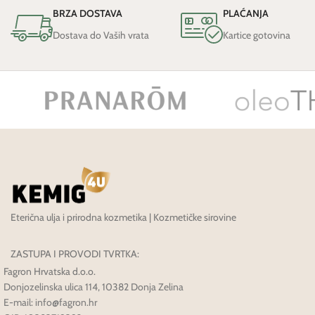
BRZA DOSTAVA
PLAĆANJA
Dostava do Vaših vrata
Kartice gotovina
Eterična ulja i prirodna kozmetika | Kozmetičke sirovine
ZASTUPA I PROVODI TVRTKA:
Fagron Hrvatska d.o.o.
Donjozelinska ulica 114, 10382 Donja Zelina
E-mail: info@fagron.hr