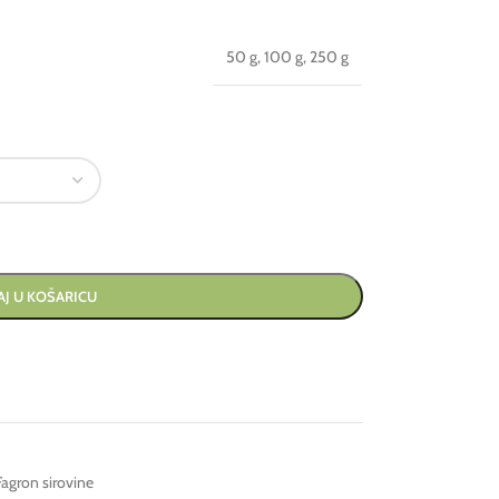
50 g
,
100 g
,
250 g
J U KOŠARICU
Fagron sirovine