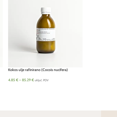
Kokos ulje rafinirano (Cocois nucifera)
Neven macerat u 
officinalis)
4.85
€
–
85.29
€
13.94
€
–
54.50
€
uključ. PDV