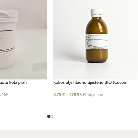
, Gotu kola prah
Kokos ulje hladno tiješteno BIO (Cocois
nucifera)
8.75
€
–
278.93
€
č. PDV
uključ. PDV