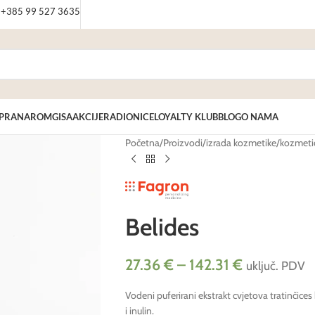
: +385 99 527 3635
PRANAROM
GISA
AKCIJE
RADIONICE
LOYALTY KLUB
BLOG
O NAMA
Početna
/
Proizvodi
/
izrada kozmetike
/
kozmetič
Belides
27.36
€
–
142.31
€
uključ. PDV
Vodeni puferirani ekstrakt cvjetova tratinčice
i inulin.