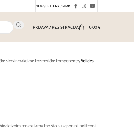
NEWSLETTER
KONTAKT
PRIJAVA / REGISTRACIJA
0.00
€
ke sirovine
/
aktivne kozmetičke komponente
/
Belides
s bioaktivnim molekulama kao što su saponini, polifenoli