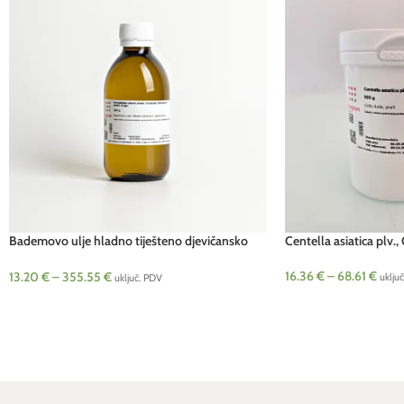
Bademovo ulje hladno tiješteno djevičansko
Centella asiatica plv.
(Prunus amygdalus)
16.36
€
–
68.61
€
13.20
€
–
355.55
€
uklju
uključ. PDV