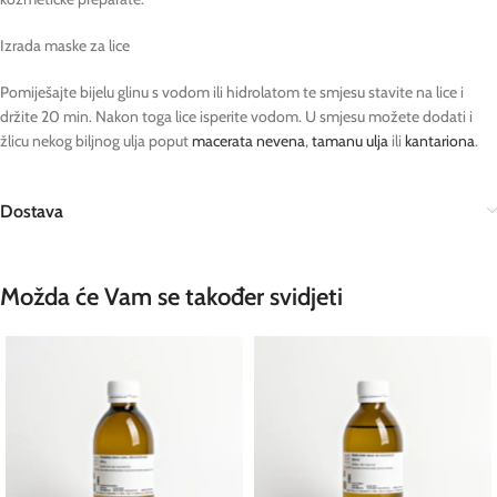
Izrada maske za lice
Pomiješajte bijelu glinu s vodom ili hidrolatom te smjesu stavite na lice i
držite 20 min. Nakon toga lice isperite vodom. U smjesu možete dodati i
žlicu nekog biljnog ulja poput
macerata nevena
,
tamanu ulja
ili
kantariona
.
Dostava
Možda će Vam se također svidjeti