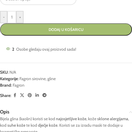
-
+
DODAJ U KOŠARICU
2
Osobe gledaju ovaj proizvod sada!
SKU:
N/A
Kategorije:
Fagron sirovine
,
gline
Brand:
Fagron
Share:
Opis
Bijela glina (kaolin) koristi se kod
najosjetljive kože
, kože
sklone alergijama
,
kod
suhe kože
te kod
dječje kože
. Koristi se za izradu maski te dodaje u
kozmetičke preparate.