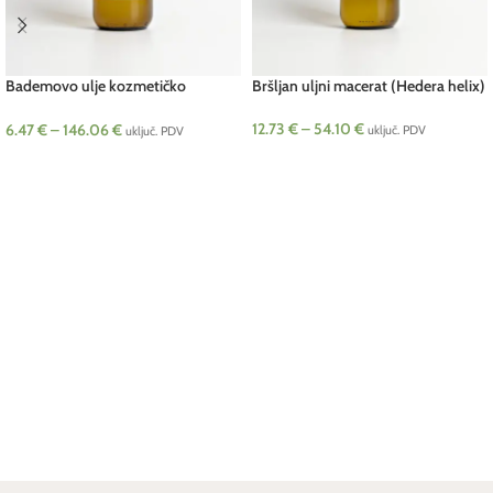
Bademovo ulje kozmetičko
Bršljan uljni macerat (Hedera helix)
(Prunus amygdalus)
12.73
€
–
54.10
€
6.47
€
–
146.06
€
uključ. PDV
uključ. PDV
ODABERI OPCIJE
ODABERI OPCIJE