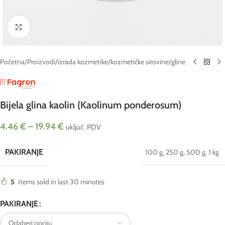
Click to enlarge
Početna
/
Proizvodi
/
izrada kozmetike
/
kozmetičke sirovine
/
gline
Bijela glina kaolin (Kaolinum ponderosum)
4.46
€
–
19.94
€
uključ. PDV
PAKIRANJE
100 g
,
250 g
,
500 g
,
1 kg
5
Items sold in last 30 minutes
PAKIRANJE