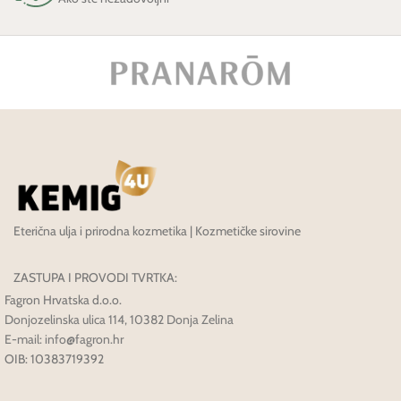
Eterična ulja i prirodna kozmetika | Kozmetičke sirovine
ZASTUPA I PROVODI TVRTKA:
Fagron Hrvatska d.o.o.
Donjozelinska ulica 114, 10382 Donja Zelina
E-mail: info@fagron.hr
OIB: 10383719392