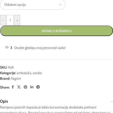
-
+
DODAJ U KOŠARICU
3
Osobe gledaju ovaj proizvod sada!
SKU:
N/A
Kategorije:
ambalaža
,
ostalo
Brand:
Fagron
Share:
Opis
Namjena praznih kapsula je lakša konzumacija dodataka prehrani
neugodnog okusa. Prazne kapsule su napravljene od celuloze, zbog toga su