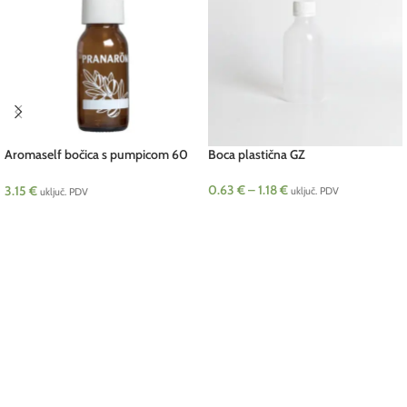
Aromaself bočica s pumpicom 60
Boca plastična GZ
ml pcs Pranarom
0.63
€
–
1.18
€
3.15
€
uključ. PDV
uključ. PDV
ODABERI OPCIJE
DODAJ U KOŠARICU