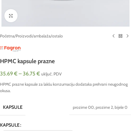
Click to enlarge
Početna
/
Proizvodi
/
ambalaža
/
ostalo
HPMC kapsule prazne
35.69
€
–
36.75
€
uključ. PDV
HPMC prazne kapsule za lakšu konzumaciju dodataka prehrani neugodnog
okusa.
KAPSULE
prozirne 00
,
prozirne 2
,
bijele 0
KAPSULE