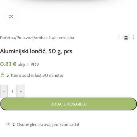
Click to enlarge
Početna
/
Proizvodi
/
ambalaža
/
aluminijska
Aluminijski lončić, 50 g, pcs
0.83
€
uključ. PDV
5
Items sold in last 30 minutes
-
+
DODAJ U KOŠARICU
2
Osobe gledaju ovaj proizvod sada!