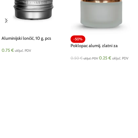
Aluminijski lončić, 10 g, pcs
-50%
Poklopac alumij. zlatni za
0.75
€
uključ. PDV
stak.lončić s tjesnilom BC 100 g
0.25
€
0.50
€
uključ. PDV
uključ. PDV
DODAJ U KOŠARICU
DODAJ U KOŠARICU