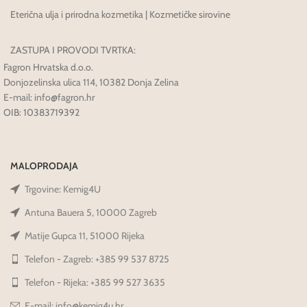
Eterična ulja i prirodna kozmetika | Kozmetičke sirovine
ZASTUPA I PROVODI TVRTKA:
Fagron Hrvatska d.o.o.
Donjozelinska ulica 114, 10382 Donja Zelina
E-mail: info@fagron.hr
OIB: 10383719392
MALOPRODAJA
Trgovine: Kemig4U
Antuna Bauera 5, 10000 Zagreb
Matije Gupca 11, 51000 Rijeka
Telefon - Zagreb: +385 99 537 8725
Telefon - Rijeka: +385 99 527 3635
E-mail: info@kemig4u.hr