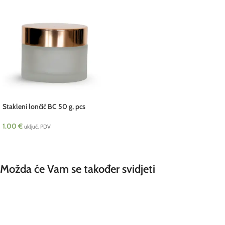
Stakleni lončić BC 50 g, pcs
1.00
€
uključ. PDV
DODAJ U KOŠARICU
Možda će Vam se također svidjeti