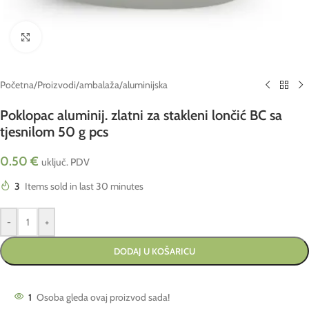
Click to enlarge
Početna
/
Proizvodi
/
ambalaža
/
aluminijska
Poklopac aluminij. zlatni za stakleni lončić BC sa
tjesnilom 50 g pcs
0.50
€
uključ. PDV
3
Items sold in last 30 minutes
-
+
DODAJ U KOŠARICU
1
Osoba gleda ovaj proizvod sada!