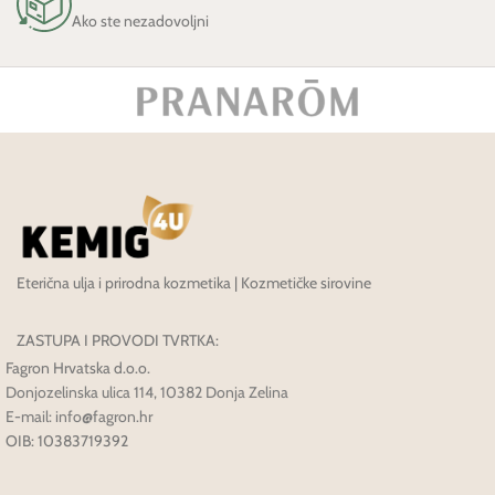
Ako ste nezadovoljni
Eterična ulja i prirodna kozmetika | Kozmetičke sirovine
ZASTUPA I PROVODI TVRTKA:
Fagron Hrvatska d.o.o.
Donjozelinska ulica 114, 10382 Donja Zelina
E-mail: info@fagron.hr
OIB: 10383719392