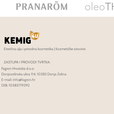
Eterična ulja i prirodna kozmetika | Kozmetičke sirovine
ZASTUPA I PROVODI TVRTKA:
Fagron Hrvatska d.o.o.
Donjozelinska ulica 114, 10382 Donja Zelina
E-mail: info@fagron.hr
OIB: 10383719392