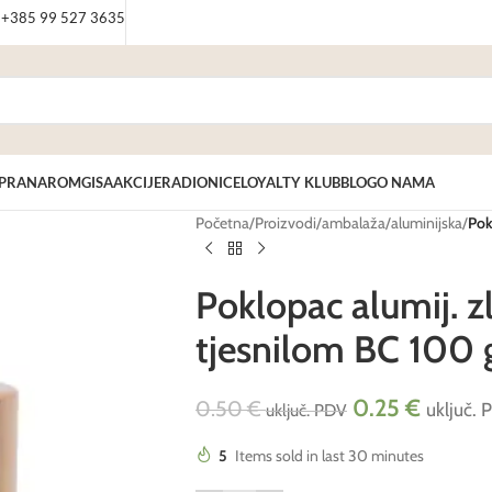
: +385 99 527 3635
PRANAROM
GISA
AKCIJE
RADIONICE
LOYALTY KLUB
BLOG
O NAMA
Početna
/
Proizvodi
/
ambalaža
/
aluminijska
/
Pok
Poklopac alumij. zl
tjesnilom BC 100 
0.25
€
0.50
€
uključ.
uključ. PDV
5
Items sold in last 30 minutes