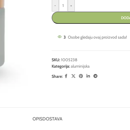
-
+
DODA
3
Osobe gledaju ovaj proizvod sada!
SKU:
1005238
Kategorija:
aluminijska
Share:
OPIS
DOSTAVA