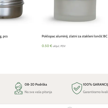
g, pcs
Poklopac aluminij. zlatni za stakleni lončić BC
sa tjesnilom 50 g pcs
0.50
€
uključ. PDV
08-20 Podrška
100% GARANCI
Na sva vaša pitanja
Garantiramo kvali