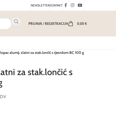
NEWSLETTER
KONTAKT
PRIJAVA / REGISTRACIJA
0.00
€
lopac alumij. zlatni za stak.lončić s tjesnilom BC 100 g
atni za stak.lončić s
g
 PDV