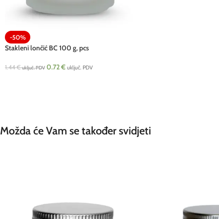
-50%
Stakleni lončić BC 100 g, pcs
0.72
€
1.44
€
uključ. PDV
uključ. PDV
Možda će Vam se također svidjeti