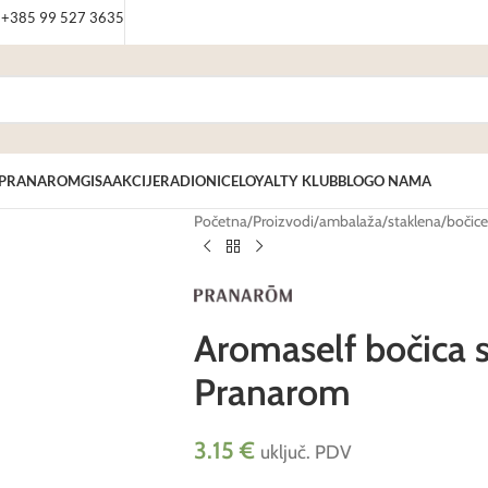
: +385 99 527 3635
PRANAROM
GISA
AKCIJE
RADIONICE
LOYALTY KLUB
BLOG
O NAMA
Početna
/
Proizvodi
/
ambalaža
/
staklena
/
bočice
Aromaself bočica
Pranarom
3.15
€
uključ. PDV