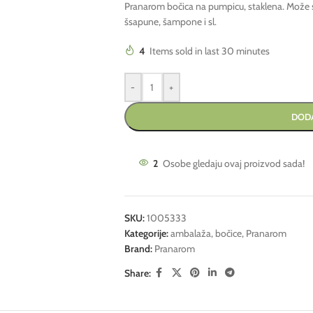
Pranarom bočica na pumpicu, staklena. Može se
šsapune, šampone i sl.
4
Items sold in last 30 minutes
-
+
DODA
2
Osobe gledaju ovaj proizvod sada!
SKU:
1005333
Kategorije:
ambalaža
,
bočice
,
Pranarom
Brand:
Pranarom
Share: