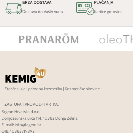
BRZA DOSTAVA
PLAĆANJA
Dostava do Vaših vrata
Kartice gotovina
Eterična ulja i prirodna kozmetika | Kozmetičke sirovine
ZASTUPA I PROVODI TVRTKA:
Fagron Hrvatska d.o.o.
Donjozelinska ulica 114, 10382 Donja Zelina
E-mail: info@fagron.hr
OIB: 10383719392