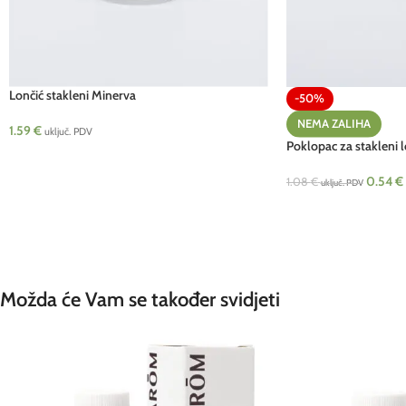
Lončić stakleni Minerva
-50%
NEMA ZALIHA
1.59
€
uključ. PDV
Poklopac za stakleni l
0.54
€
1.08
€
uključ. PDV
Možda će Vam se također svidjeti