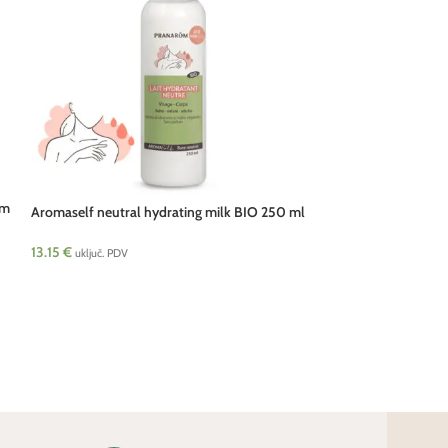
om
Aromaself neutral hydrating milk BIO 250 ml
Aromaself neutraln
Pranarom
Pranarom
13.15
€
12.11
€
–
17.59
€
uključ. PDV
ukl