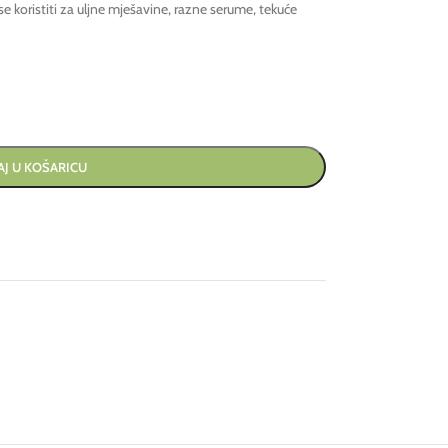
 koristiti za uljne mješavine, razne serume, tekuće
J U KOŠARICU