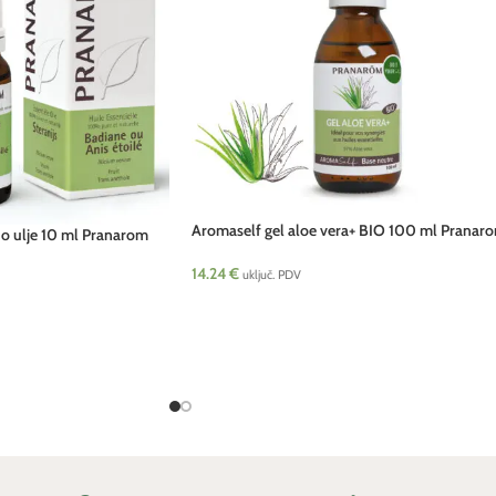
Aromaself gel aloe vera+ BIO 100 ml Pranar
čno ulje 10 ml Pranarom
14.24
€
uključ. PDV