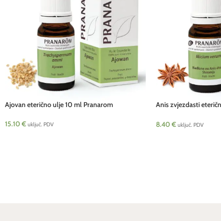
Ajovan eterično ulje 10 ml Pranarom
Anis zvjezdasti eteri
BIO
15.10
€
8.40
€
uključ. PDV
uključ. PDV