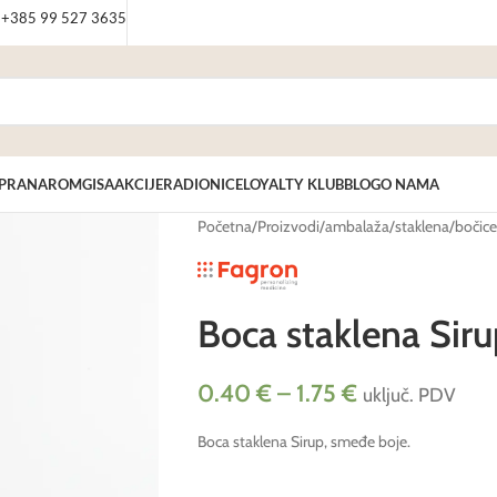
: +385 99 527 3635
PRANAROM
GISA
AKCIJE
RADIONICE
LOYALTY KLUB
BLOG
O NAMA
Početna
/
Proizvodi
/
ambalaža
/
staklena
/
bočice
Boca staklena Siru
0.40
€
–
1.75
€
uključ. PDV
Boca staklena Sirup, smeđe boje.