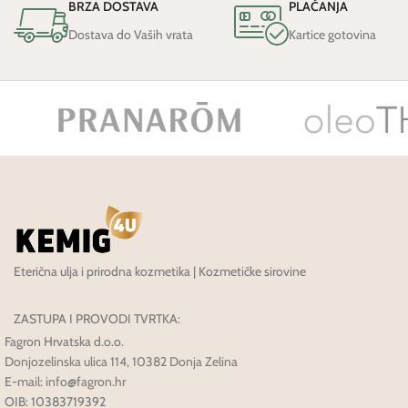
BRZA DOSTAVA
PLAĆANJA
Dostava do Vaših vrata
Kartice gotovina
Eterična ulja i prirodna kozmetika | Kozmetičke sirovine
ZASTUPA I PROVODI TVRTKA:
Fagron Hrvatska d.o.o.
Donjozelinska ulica 114, 10382 Donja Zelina
E-mail: info@fagron.hr
OIB: 10383719392