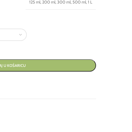
125 ml
,
200 ml
,
300 ml
,
500 ml
,
1 L
J U KOŠARICU