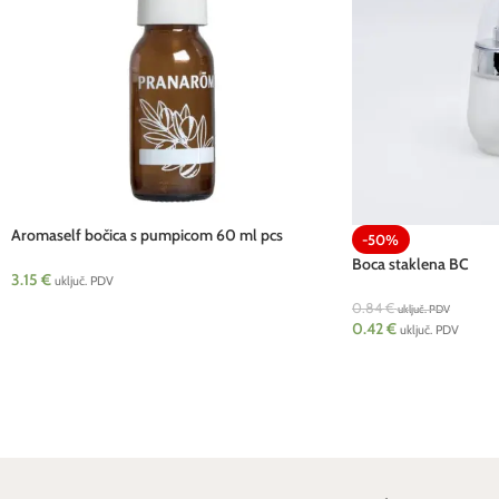
Aromaself bočica s pumpicom 60 ml pcs
-50%
Pranarom
Boca staklena BC
3.15
€
uključ. PDV
0.84
€
uključ. PDV
0.42
€
uključ. PDV