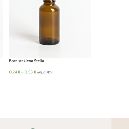
Boca staklena Stella
Bočica Roll-on pro
0.24
€
–
0.53
€
1.79
€
uključ. PDV
uključ. PDV