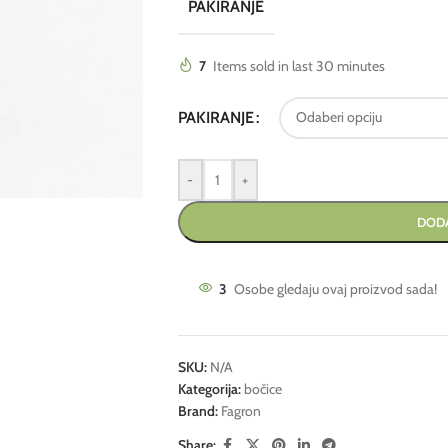
PAKIRANJE
7
Items sold in last 30 minutes
PAKIRANJE
-
+
DODA
3
Osobe gledaju ovaj proizvod sada!
SKU:
N/A
Kategorija:
bočice
Brand:
Fagron
Share: