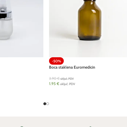
-50%
Boca staklena Euromedicin
3.90
€
uključ. PDV
1.95
€
uključ. PDV