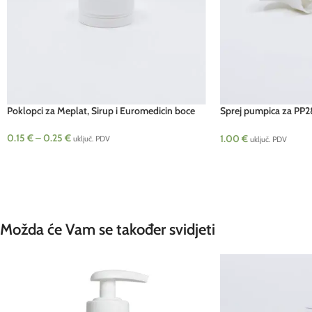
Poklopci za Meplat, Sirup i Euromedicin boce
Sprej pumpica za PP28
bocu
0.15
€
–
0.25
€
1.00
€
uključ. PDV
uključ. PDV
Možda će Vam se također svidjeti