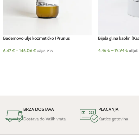
Bademovo ulje kozmetičko (Prunus
Bijela glina kaolin (
amygdalus)
4.46
€
–
19.94
€
6.47
€
–
146.06
€
uključ
uključ. PDV
BRZA DOSTAVA
PLAĆANJA
Dostava do Vaših vrata
Kartice gotovina