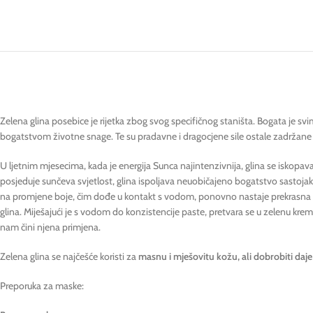
Zelena glina posebice je rijetka zbog svog specifičnog staništa. Bogata je svim
bogatstvom životne snage. Te su pradavne i dragocjene sile ostale zadržane i 
U ljetnim mjesecima, kada je energija Sunca najintenzivnija, glina se iskopava 
posjeduje sunčeva svjetlost, glina ispoljava neuobičajeno bogatstvo sastojaka
na promjene boje, čim dođe u kontakt s vodom, ponovno nastaje prekrasna ze
glina. Miješajući je s vodom do konzistencije paste, pretvara se u zelenu krem
nam čini njena primjena.
Zelena glina se najčešće koristi za
masnu i mješovitu kožu, ali dobrobiti daje 
Preporuka za maske: