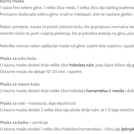
Bazna maska
1 šalica fine zelene gline, 1 velika žlica meda, 1 velika žlica ulja slatkog bade
Postupno dodavajte zelenu glinu, snažno miješajući, dok ne nastane glatka i
Nakon primjene, maska će početi zatezati kožu, što je potpuno normalna reakc
crvenilo može se javiti i osjećaj peckanja, što je prirodna reakcija na glinu, po
Nekoliko minuta nakon aplikacije maske od gline, osjetit ćete svježinu i opu
Maska za suhu kožu
U baznu masku dodati dvije velike žlice
hidrolata ruže
, pola čajne žličice ulja
p
Ostavite masku da djeluje 10-20 min. i isperite.
Maska za masnu kožu
U baznu masku dodati dvije velike žlice hidrolata
hamamelisa
ili
nerolia
i dob
Maska za vrat
– hidratizira, daje elastičnost
U baznu masku dodati 2 velike žlice ulja ploda divlje ruže, te 1-3 kapi eterično
Maska za bedra
– učvršćuje
U baznu masku dodati 1 veliku žlicu hidrolata hamamelisa i 1 žlicu ulja
lješnja