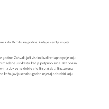
ike 7 do 16 milijuna godina, kada je Zemlja vrvjela
 godine. Zahvaljujući visokoj kvaliteti apsorpcije koju
zi iz zelene u sivkastu, kad je potpuno suha. Bez obzira
ma dok se ne dobije vrlo fin prašak tj. fina zelena
na kožu, javlja se vrlo ugodan osjećaj dobrobiti koju