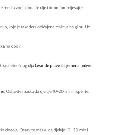
pite med u vodi, dodajte ulje i dobro promiješajte.
lo, koje je također uobičajena reakcija na glinu. Uz
tka
na dodir.
 kapi eteričnog ulja
lavande prave
ili
sjemena mrkve
.
sne
. Ostavite masku da djeluje 10-20 min. i isperite.
rin cineola. Ostavite masku da djeluje 10- 20 min i