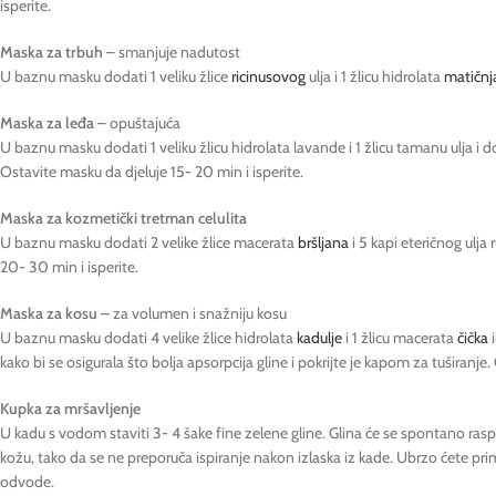
isperite.
Maska za trbuh
– smanjuje nadutost
U baznu masku dodati 1 veliku žlice
ricinusovog
ulja i 1 žlicu hidrolata
matičnj
Maska za leđa
– opuštajuća
U baznu masku dodati 1 veliku žlicu hidrolata lavande i 1 žlicu tamanu ulja i 
Ostavite masku da djeluje 15- 20 min i isperite.
Maska za kozmetički tretman celulita
U baznu masku dodati 2 velike žlice macerata
bršljana
i 5 kapi eteričnog ulja
20- 30 min i isperite.
Maska za kosu
– za volumen i snažniju kosu
U baznu masku dodati 4 velike žlice hidrolata
kadulje
i 1 žlicu macerata
čička
i
kako bi se osigurala što bolja apsorpcija gline i pokrijte je kapom za tušira
Kupka za mršavljenje
U kadu s vodom staviti 3- 4 šake fine zelene gline. Glina će se spontano raspr
kožu, tako da se ne preporuča ispiranje nakon izlaska iz kade. Ubrzo ćete pri
odvode.