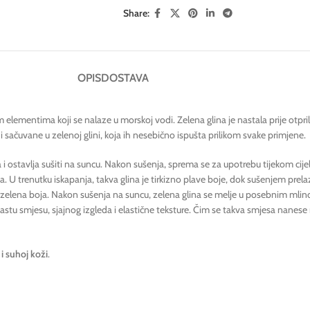
Share:
OPIS
DOSTAVA
 elementima koji se nalaze u morskoj vodi. Zelena glina je nastala prije otpril
sačuvane u zelenoj glini, koja ih nesebično ispušta prilikom svake primjene.
i ostavlja sušiti na suncu. Nakon sušenja, sprema se za upotrebu tijekom cijele
. U trenutku iskapanja, takva glina je tirkizno plave boje, dok sušenjem prela
lena boja. Nakon sušenja na suncu, zelena glina se melje u posebnim mlinovi
astu smjesu, sjajnog izgleda i elastične teksture. Čim se takva smjesa nanese 
i suhoj koži
.