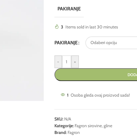
PAKIRANJE
3
Items sold in last 30 minutes
PAKIRANJE
-
+
DODA
1
Osoba gleda ovaj proizvod sada!
SKU:
N/A
Kategorije:
Fagron sirovine
,
gline
Brand:
Fagron