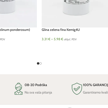
Kaolinum ponderosum)
Glina zelena fina Kemig4U
3.31
€
–
5.98
€
. PDV
uključ. PDV
08-20 Podrška
100% GARANCI
Na sva vaša pitanja
Garantiramo kvali