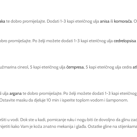
aka
te dobro promiješajte. Dodati 1-3 kapi eteričnog ulja
anisa
ili
komorača
. O
dobro promiješajte. Po želji možete dodati 1-3 kapi eteričnog ulja
cedrelopsisa
 ružmarina cineol, 5 kapi eteričnog ulja
čempresa
, 5 kapi eteričnog ulja cedra
at
li ulja
argana
te dobro promiješajte. Po želji možete dodati 1-3 kapi eteričnog
nje. Ostavite masku da djeluje 10 min i isperite toplom vodom i šamponom.
šiti u vodi. Dok ste u kadi, pomicanje ruku i nogu biti će dovoljno da glinu z
mijetiti kako Vam je koža znatno mekanija i glađa. Ostatke gline na stijenkam