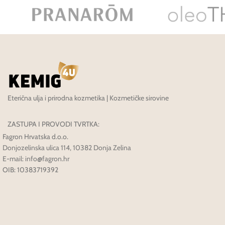
Eterična ulja i prirodna kozmetika | Kozmetičke sirovine
ZASTUPA I PROVODI TVRTKA:
Fagron Hrvatska d.o.o.
Donjozelinska ulica 114, 10382 Donja Zelina
E-mail: info@fagron.hr
OIB: 10383719392