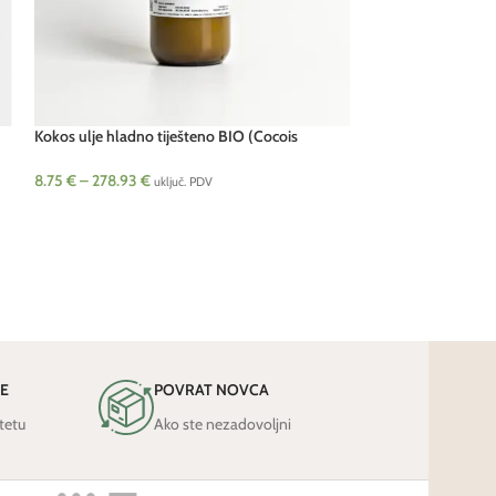
Kokos ulje hladno tiješteno BIO (Cocois
Kokos ulje rafinira
nucifera)
4.85
€
–
85.29
€
8.75
€
–
278.93
€
uk
uključ. PDV
JE
POVRAT NOVCA
tetu
Ako ste nezadovoljni