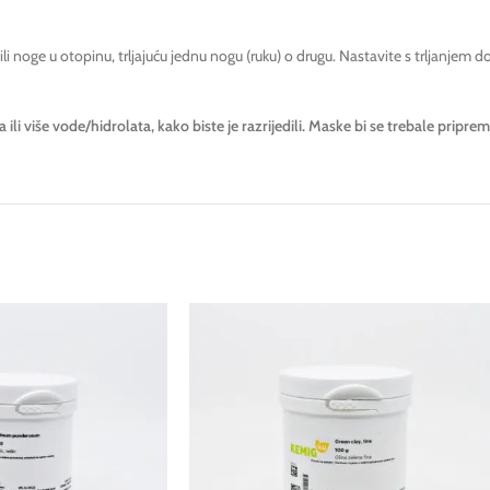
ili noge u otopinu, trljajuću jednu nogu (ruku) o drugu. Nastavite s trljanjem d
ili više vode/hidrolata, kako biste je razrijedili. Maske bi se trebale pripr