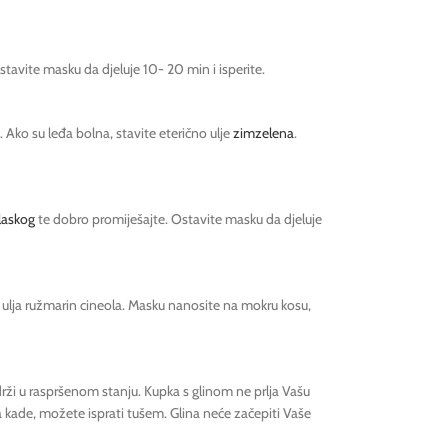
stavite masku da djeluje 10- 20 min i isperite.
. Ako su leđa bolna, stavite eterično ulje
zimzelena
.
laskog
te dobro promiješajte. Ostavite masku da djeluje
 ulja ružmarin cineola. Masku nanosite na mokru kosu,
adrži u raspršenom stanju. Kupka s glinom ne prlja Vašu
a kade, možete isprati tušem. Glina neće začepiti Vaše