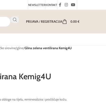
NEWSLETTER
KONTAKT
PRIJAVA / REGISTRACIJA
0.00
€
ke sirovine
/
gline
/
Glina zelena ventilirana Kemig4U
ilirana Kemig4U
 obloge na tijelu, remineralizira i pročišćuje kožu.