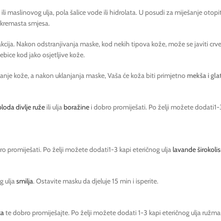
ma ili maslinovog ulja, pola šalice vode ili hidrolata. U posudi za miješanje oto
 kremasta smjesa.
ija. Nakon odstranjivanja maske, kod nekih tipova kože, može se javiti crveni
sebice kod jako osjetljive kože.
štanje kože, a nakon uklanjanja maske, Vaša će koža biti primjetno
mekša i gla
loda divlje ruže
ili ulja
boražine
i dobro promiješati. Po želji možete dodati1-3
ro promiješati. Po želji možete dodati1-3 kapi eteričnog ulja
lavande širokoli
g ulja
smilja
. Ostavite masku da djeluje 15 min i isperite.
ka
te dobro promiješajte. Po želji možete dodati 1-3 kapi eteričnog ulja ružma