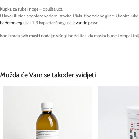
Kupka za ruke i noge
– opuštajuća
U lavor ili bide s toplom vodom, stavite 1 šaku fine zelene gline. Uronite ruke 
bademovog
ulja i 1-3 kapi eteričnog ulja
lavande
prave.
Kod izrada svih maski dodajte više gline želite li da maska bude kompaktnija 
Možda će Vam se također svidjeti