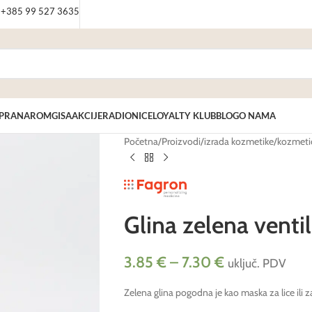
: +385 99 527 3635
PRANAROM
GISA
AKCIJE
RADIONICE
LOYALTY KLUB
BLOG
O NAMA
Početna
/
Proizvodi
/
izrada kozmetike
/
kozmetič
Glina zelena vent
3.85
€
–
7.30
€
uključ. PDV
Zelena glina pogodna je kao maska za lice ili za