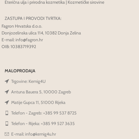
Eterična ulja i prirodna kozmetika | Kozmetičke sirovine
ZASTUPA I PROVODI TVRTKA:
Fagron Hrvatska d.o.o.
Donjozelinska ulica 114, 10382 Donja Zelina
E-mail: info@fagron.hr
OIB: 10383719392
MALOPRODAJA
Trgovine: Kemig4U
Antuna Bauera 5, 10000 Zagreb
Matije Gupca 11, 51000 Rijeka
Telefon - Zagreb: +385 99 537 8725
Telefon - Rijeka: +385 99 527 3635
E-mail: info@kemig4u.hr