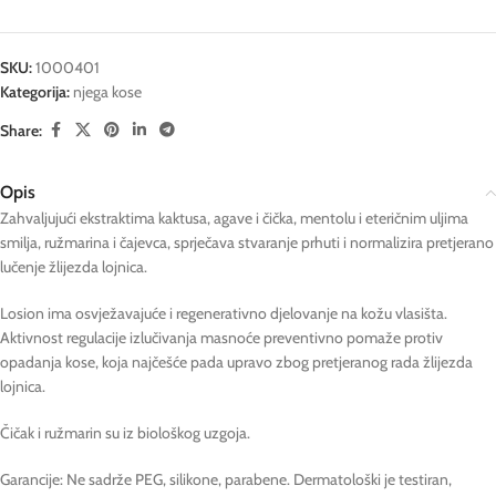
SKU:
1000401
Kategorija:
njega kose
Share:
Opis
Zahvaljujući ekstraktima kaktusa, agave i čička, mentolu i eteričnim uljima
smilja, ružmarina i čajevca, sprječava stvaranje prhuti i normalizira pretjerano
lučenje žlijezda lojnica.
Losion ima osvježavajuće i regenerativno djelovanje na kožu vlasišta.
Aktivnost regulacije izlučivanja masnoće preventivno pomaže protiv
opadanja kose, koja najčešće pada upravo zbog pretjeranog rada žlijezda
lojnica.
Čičak i ružmarin su iz biološkog uzgoja.
Garancije: Ne sadrže PEG, silikone, parabene. Dermatološki je testiran,