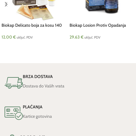
Biokap Delicato boja za kosu 140
Biokap Losion Protiv Opadanja
ml Telura
Kose 50 ml Telura NEW
12.00
€
29.63
€
uključ. PDV
uključ. PDV
ODABERI OPCIJE
DODAJ U KOŠARICU
BRZA DOSTAVA
Dostava do Vaših vrata
PLAĆANJA
Kartice gotovina