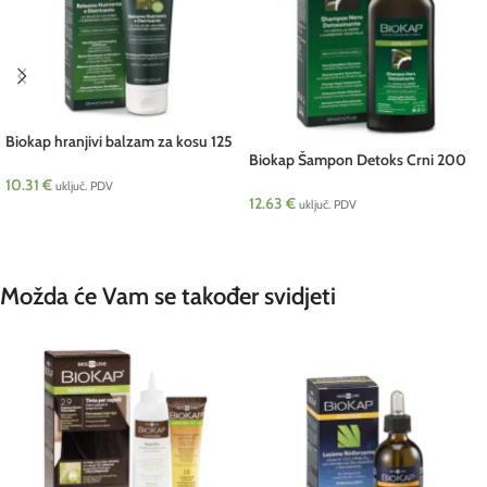
Biokap hranjivi balzam za kosu 125
Biokap Šampon Detoks Crni 200
ml
ml Telura
10.31
€
uključ. PDV
12.63
€
uključ. PDV
DODAJ U KOŠARICU
DODAJ U KOŠARICU
Možda će Vam se također svidjeti