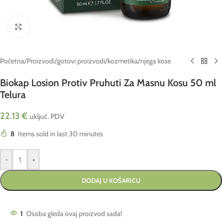
Click to enlarge
Početna
/
Proizvodi
/
gotovi proizvodi
/
kozmetika
/
njega kose
Biokap Losion Protiv Pruhuti Za Masnu Kosu 50 ml
Telura
22.13
€
uključ. PDV
8
Items sold in last 30 minutes
-
+
DODAJ U KOŠARICU
1
Osoba gleda ovaj proizvod sada!