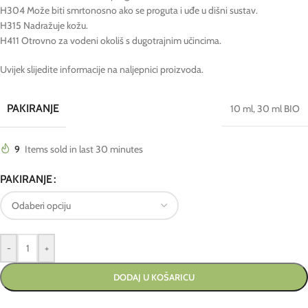
H304 Može biti smrtonosno ako se proguta i uđe u dišni sustav.
H315 Nadražuje kožu.
H411 Otrovno za vodeni okoliš s dugotrajnim učincima.
Uvijek slijedite informacije na naljepnici proizvoda.
PAKIRANJE
10 ml
,
30 ml BIO
9
Items sold in last 30 minutes
PAKIRANJE
-
+
DODAJ U KOŠARICU