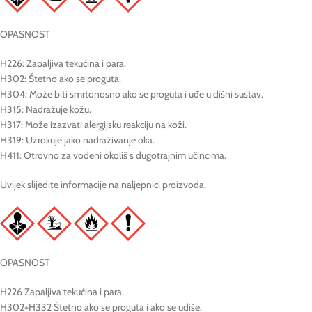
OPASNOST
H226: Zapaljiva tekućina i para.
H302: Štetno ako se proguta.
H304: Može biti smrtonosno ako se proguta i uđe u dišni sustav.
H315: Nadražuje kožu.
H317: Može izazvati alergijsku reakciju na koži.
H319: Uzrokuje jako nadraživanje oka.
H411: Otrovno za vodeni okoliš s dugotrajnim učincima.
Uvijek slijedite informacije na naljepnici proizvoda.
OPASNOST
H226 Zapaljiva tekućina i para.
H302+H332 Štetno ako se proguta i ako se udiše.