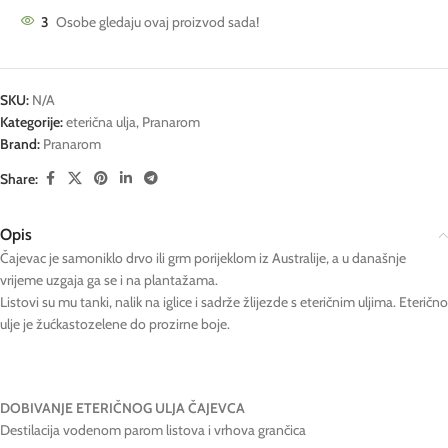
3
Osobe gledaju ovaj proizvod sada!
SKU:
N/A
Kategorije:
eterična ulja
,
Pranarom
Brand:
Pranarom
Share:
Opis
Čajevac je samoniklo drvo ili grm porijeklom iz Australije, a u današnje
vrijeme uzgaja ga se i na plantažama.
Listovi su mu tanki, nalik na iglice i sadrže žlijezde s eteričnim uljima. Eterično
ulje je žućkastozelene do prozirne boje.
DOBIVANJE ETERIČNOG ULJA ČAJEVCA
Destilacija vodenom parom listova i vrhova grančica