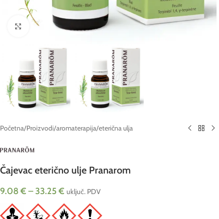
Click to enlarge
Početna
/
Proizvodi
/
aromaterapija
/
eterična ulja
Čajevac eterično ulje Pranarom
9.08
€
–
33.25
€
uključ. PDV