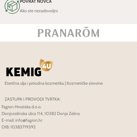
POVRAT NOVCA
Ako ste nezadovoljni
Eterična ulja i prirodna kozmetika | Kozmetičke sirovine
ZASTUPA I PROVODI TVRTKA:
Fagron Hrvatska d.o.o.
Donjozelinska ulica 114, 10382 Donja Zelina
E-mail: info@fagron.hr
OIB: 10383719392