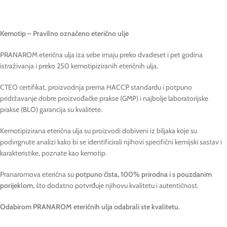
Kemotip – Pravilno označeno eterično ulje
PRANAROM eterična ulja iza sebe imaju preko dvadeset i pet godina
istraživanja i preko 250 kemotipiziranih eteričnih ulja.
CTEO certifikat, proizvodnja prema HACCP standardu i potpuno
pridržavanje dobre proizvođačke prakse (GMP) i najbolje laboratorijske
prakse (BLO) garancija su kvalitete.
Kemotipizirana eterična ulja su proizvodi dobiveni iz biljaka koje su
podvrgnute analizi kako bi se identificirali njihovi specifični kemijski sastav i
karakteristike, poznate kao kemotip.
Pranaromova eterična su
potpuno čista, 100% prirodna i s pouzdanim
porijeklom,
što dodatno potvrđuje njihovu kvalitetu i autentičnost.
Odabirom PRANAROM eteričnih ulja odabrali ste kvalitetu.