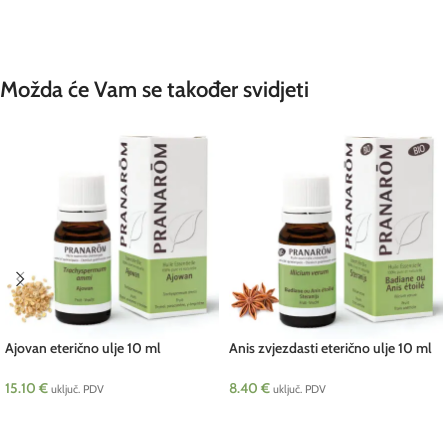
ODABERI OPCIJE
ODABERI OPCIJE
Možda će Vam se također svidjeti
Ajovan eterično ulje 10 ml
Anis zvjezdasti eterično ulje 10 ml
Pranarom
Pranarom BIO
15.10
€
8.40
€
uključ. PDV
uključ. PDV
DODAJ U KOŠARICU
DODAJ U KOŠARICU