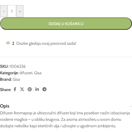
-
+
DODAJ U KOŠARICU
2
Osobe gledaju ovaj proizvod sada!
SKU:
1006226
Kategorije:
difuzeri
,
Gisa
Brand:
Gisa
Share:
Opis
Difuzer Aromapop je ultrazvučni difuzer koji ima poseban način izbacivanja
vodene maglice – u obliku krugova. Za aroma atmosferu u svom domu
dodajte nekoliko kapi eteričnih ulja i uživajte u ugodnom ambijentu.