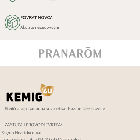
POVRAT NOVCA
Ako ste nezadovoljni
Eterična ulja i prirodna kozmetika | Kozmetičke sirovine
ZASTUPA I PROVODI TVRTKA:
Fagron Hrvatska d.o.o.
Donjozelinska ulica 114, 10382 Donja Zelina