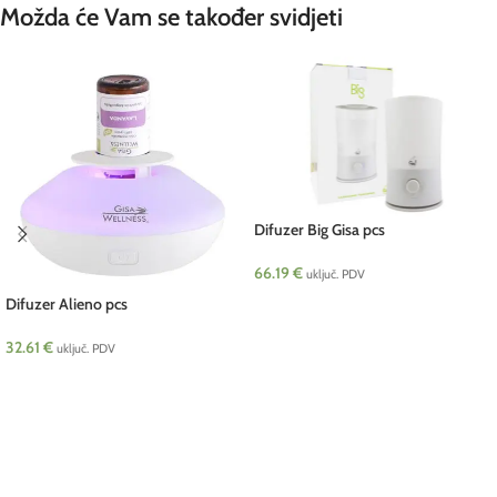
Možda će Vam se također svidjeti
Difuzer Big Gisa pcs
66.19
€
uključ. PDV
Difuzer Alieno pcs
DODAJ U KOŠARICU
32.61
€
uključ. PDV
DODAJ U KOŠARICU