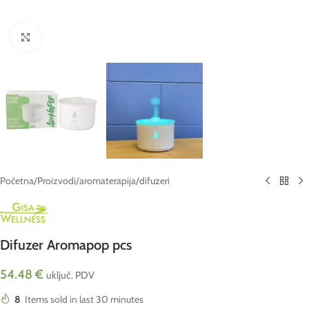
Click to enlarge
Početna
/
Proizvodi
/
aromaterapija
/
difuzeri
Difuzer Aromapop pcs
54.48
€
uključ. PDV
8
Items sold in last 30 minutes