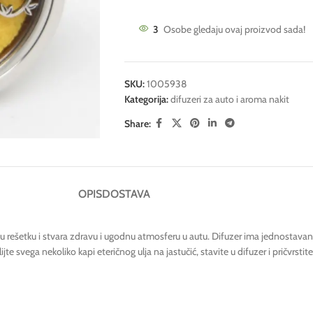
3
Osobe gledaju ovaj proizvod sada!
SKU:
1005938
Kategorija:
difuzeri za auto i aroma nakit
Share:
OPIS
DOSTAVA
jsku rešetku i stvara zdravu i ugodnu atmosferu u autu. Difuzer ima jednosta
ijte svega nekoliko kapi eteričnog ulja na jastučić, stavite u difuzer i pričvrsti