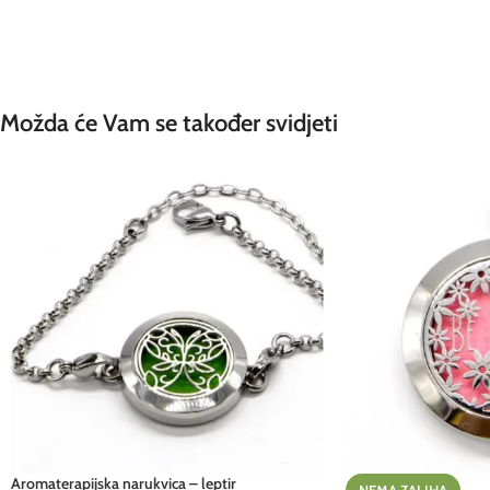
Možda će Vam se također svidjeti
Aromaterapijska narukvica – leptir
NEMA ZALIHA