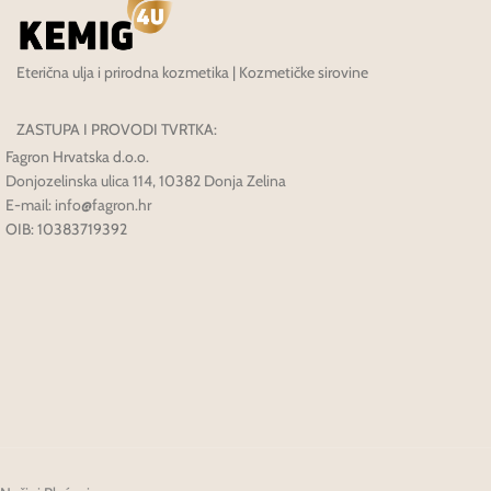
Eterična ulja i prirodna kozmetika | Kozmetičke sirovine
ZASTUPA I PROVODI TVRTKA:
Fagron Hrvatska d.o.o.
Donjozelinska ulica 114, 10382 Donja Zelina
E-mail: info@fagron.hr
OIB: 10383719392