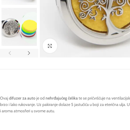
Click to enlarge
Ovaj
difuzer za auto
je od
nehrđajućeg čelika
te se pričvršćuje na ventilaci
brzo i lako rukovanje. Uz pakiranje dolaze 5 jastučića u boji za eterična ulja. Ul
i aroma atmosferi u svome autu.