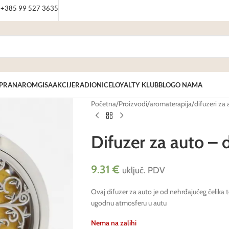
: +385 99 527 3635
PRANAROM
GISA
AKCIJE
RADIONICE
LOYALTY KLUB
BLOG
O NAMA
Početna
/
Proizvodi
/
aromaterapija
/
difuzeri za 
Difuzer za auto – 
9.31
€
uključ. PDV
Ovaj difuzer za auto je od nehrđajućeg čelika te
ugodnu atmosferu u autu
Nema na zalihi