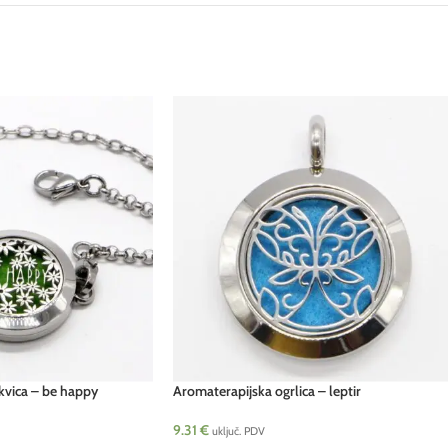
kvica – be happy
Aromaterapijska ogrlica – leptir
9.31
€
uključ. PDV