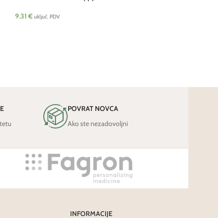
9.31
€
9.31
€
uključ. PDV
uključ. PDV
JE
POVRAT NOVCA
tetu
Ako ste nezadovoljni
INFORMACIJE