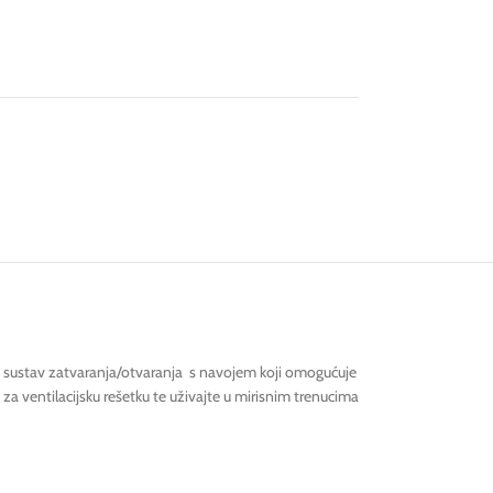
van sustav zatvaranja/otvaranja s navojem koji omogućuje
te za ventilacijsku rešetku te uživajte u mirisnim trenucima