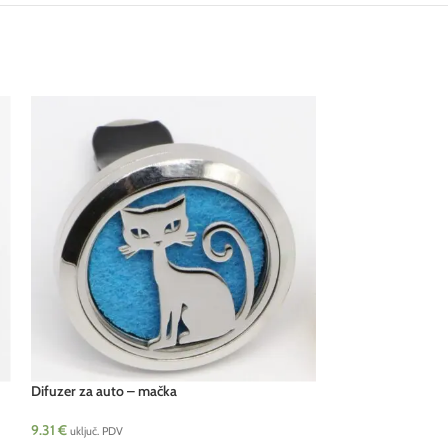
Difuzer za auto – mačka
9.31
€
uključ. PDV