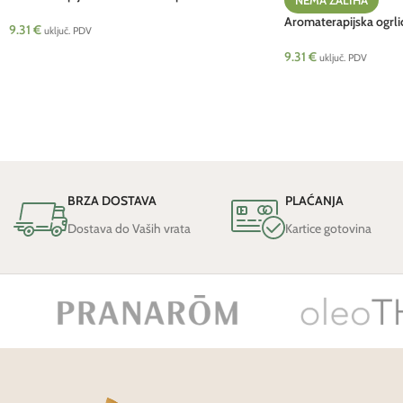
Aromaterapijska ogrli
9.31
€
uključ. PDV
9.31
€
uključ. PDV
BRZA DOSTAVA
PLAĆANJA
Dostava do Vaših vrata
Kartice gotovina