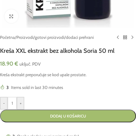
Click to enlarge
Početna
/
Proizvodi
/
gotovi proizvodi
/
dodaci prehrani
Kreša XXL ekstrakt bez alkohola Soria 50 ml
18.90
€
uključ. PDV
Kreša ekstrakt preporučuje se kod upale prostate.
3
Items sold in last 30 minutes
-
+
DODAJ U KOŠARICU