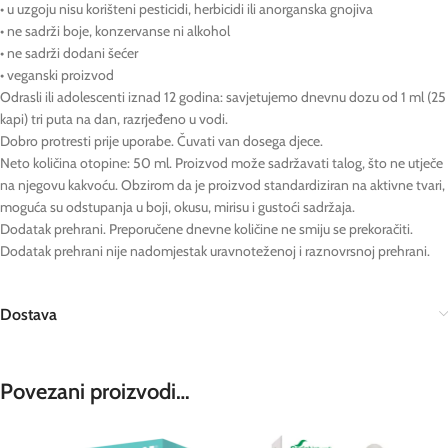
• u uzgoju nisu korišteni pesticidi, herbicidi ili anorganska gnojiva
• ne sadrži boje, konzervanse ni alkohol
• ne sadrži dodani šećer
• veganski proizvod
Odrasli ili adolescenti iznad 12 godina: savjetujemo dnevnu dozu od 1 ml (25
kapi) tri puta na dan, razrjeđeno u vodi.
Dobro protresti prije uporabe. Čuvati van dosega djece.
Neto količina otopine: 50 ml. Proizvod može sadržavati talog, što ne utječe
na njegovu kakvoću. Obzirom da je proizvod standardiziran na aktivne tvari,
moguća su odstupanja u boji, okusu, mirisu i gustoći sadržaja.
Dodatak prehrani. Preporučene dnevne količine ne smiju se prekoračiti.
Dodatak prehrani nije nadomjestak uravnoteženoj i raznovrsnoj prehrani.
Dostava
Povezani proizvodi…