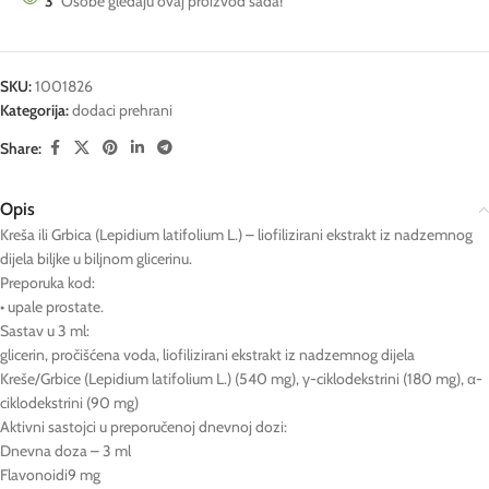
3
Osobe gledaju ovaj proizvod sada!
SKU:
1001826
Kategorija:
dodaci prehrani
Share:
Opis
Kreša ili Grbica (Lepidium latifolium L.) – liofilizirani ekstrakt iz nadzemnog
dijela biljke u biljnom glicerinu.
Preporuka kod:
• upale prostate.
Sastav u 3 ml:
glicerin, pročišćena voda, liofilizirani ekstrakt iz nadzemnog dijela
Kreše/Grbice (Lepidium latifolium L.) (540 mg), γ-ciklodekstrini (180 mg), α-
ciklodekstrini (90 mg)
Aktivni sastojci u preporučenoj dnevnoj dozi:
Dnevna doza – 3 ml
Flavonoidi9 mg