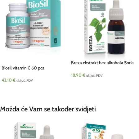
Breza ekstrakt bez alkohola Soria
Biosil vitamin C 60 pcs
50 ml
18.90
€
uključ. PDV
42.10
€
uključ. PDV
DODAJ U KOŠARICU
DODAJ U KOŠARICU
Možda će Vam se također svidjeti