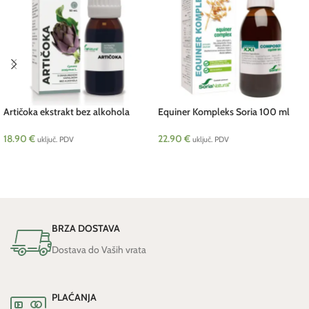
Artičoka ekstrakt bez alkohola
Equiner Kompleks Soria 100 ml
SORIA 50 ml
22.90
€
18.90
€
uključ. PDV
uključ. PDV
DODAJ U KOŠARICU
DODAJ U KOŠARICU
BRZA DOSTAVA
Dostava do Vaših vrata
PLAĆANJA