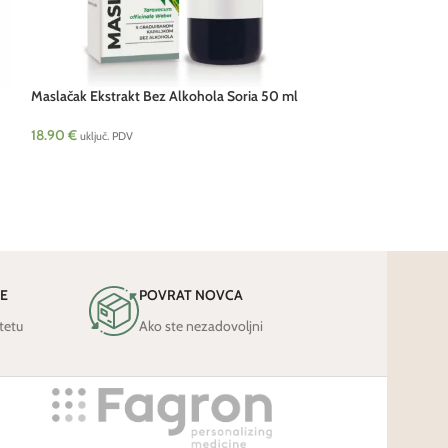
Maslačak Ekstrakt Bez Alkohola Soria 50 ml
Melisa Ekstrakt B
18.90
€
18.90
€
uključ. PDV
uključ. PDV
JE
POVRAT NOVCA
tetu
Ako ste nezadovoljni