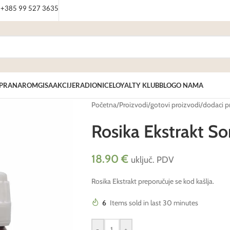
: +385 99 527 3635
PRANAROM
GISA
AKCIJE
RADIONICE
LOYALTY KLUB
BLOG
O NAMA
Početna
/
Proizvodi
/
gotovi proizvodi
/
dodaci p
Rosika Ekstrakt So
18.90
€
uključ. PDV
Rosika Ekstrakt preporučuje se kod kašlja.
6
Items sold in last 30 minutes
-
+