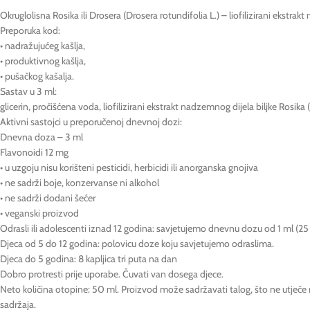
Okruglolisna Rosika ili Drosera (Drosera rotundifolia L.) – liofilizirani ekstrak
Preporuka kod:
• nadražujućeg kašlja,
• produktivnog kašlja,
• pušačkog kašalja.
Sastav u 3 ml:
glicerin, pročišćena voda, liofilizirani ekstrakt nadzemnog dijela biljke Rosika
Aktivni sastojci u preporučenoj dnevnoj dozi:
Dnevna doza – 3 ml
Flavonoidi 12 mg
• u uzgoju nisu korišteni pesticidi, herbicidi ili anorganska gnojiva
• ne sadrži boje, konzervanse ni alkohol
• ne sadrži dodani šećer
• veganski proizvod
Odrasli ili adolescenti iznad 12 godina: savjetujemo dnevnu dozu od 1 ml (25 k
Djeca od 5 do 12 godina: polovicu doze koju savjetujemo odraslima.
Djeca do 5 godina: 8 kapljica tri puta na dan
Dobro protresti prije uporabe. Čuvati van dosega djece.
Neto količina otopine: 50 ml. Proizvod može sadržavati talog, što ne utječe 
sadržaja.