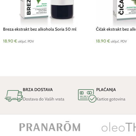
Breza ekstrakt bez alkohola Soria 50 ml
Čičak ekstrakt bez al
18.90
€
18.90
€
uključ. PDV
uključ. PDV
BRZA DOSTAVA
PLAĆANJA
Dostava do Vaših vrata
Kartice gotovina