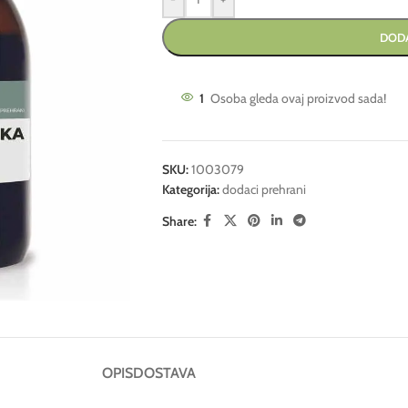
DODA
1
Osoba gleda ovaj proizvod sada!
SKU:
1003079
Kategorija:
dodaci prehrani
Share:
OPIS
DOSTAVA