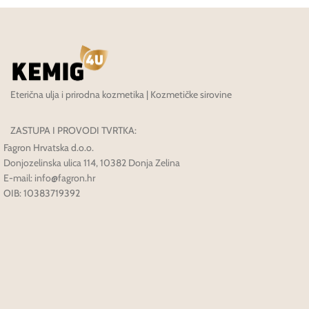
Eterična ulja i prirodna kozmetika | Kozmetičke sirovine
ZASTUPA I PROVODI TVRTKA:
Fagron Hrvatska d.o.o.
Donjozelinska ulica 114, 10382 Donja Zelina
E-mail: info@fagron.hr
OIB: 10383719392