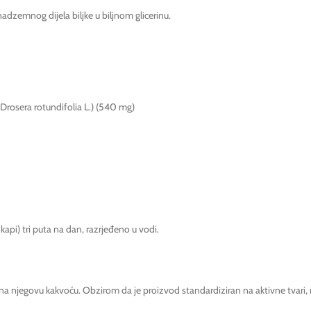
t nadzemnog dijela biljke u biljnom glicerinu.
 (Drosera rotundifolia L.) (540 mg)
api) tri puta na dan, razrjeđeno u vodi.
na njegovu kakvoću. Obzirom da je proizvod standardiziran na aktivne tvari, m