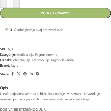
-
+
DODAJ U KOŠARICU
3
Osobe gledaju ovaj proizvod sada!
SKU:
N/A
Kategorije:
eterična ulja
,
Fagron sirovine
Oznake:
eterična ulja
,
eterično ulje
,
fagron
,
lavanda
Brand:
Fagron
Share:
Opis
U naši krajevima lavanda je biljka koja nam je svim znana. Lavanda je
naširoko poznata još od davnina, ima cvjetove ljubičaste boje.
DOBIVANJE ETERIČNOG ULJA