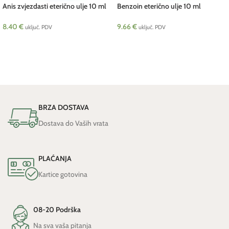
Anis zvjezdasti eterično ulje 10 ml
Benzoin eterično ulje 10 ml
Pranarom BIO
Pranarom
8.40
€
9.66
€
uključ. PDV
uključ. PDV
DODAJ U KOŠARICU
DODAJ U KOŠARICU
BRZA DOSTAVA
Dostava do Vaših vrata
PLAĆANJA
Kartice gotovina
08-20 Podrška
Na sva vaša pitanja