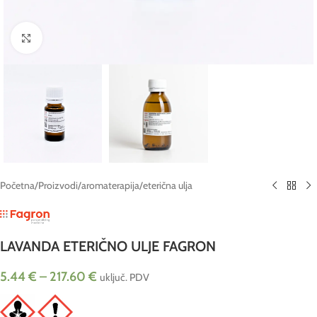
Click to enlarge
Početna
/
Proizvodi
/
aromaterapija
/
eterična ulja
LAVANDA ETERIČNO ULJE FAGRON
5.44
€
–
217.60
€
uključ. PDV