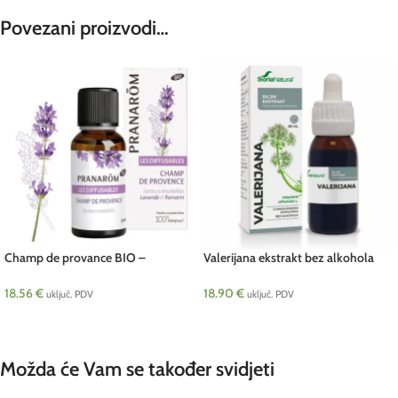
Povezani proizvodi…
Champ de provance BIO –
Valerijana ekstrakt bez alkohola
mješavina za difuzer 30 ml
Soria 50 ml
Pranarom
18.56
€
18.90
€
uključ. PDV
uključ. PDV
DODAJ U KOŠARICU
DODAJ U KOŠARICU
Možda će Vam se također svidjeti