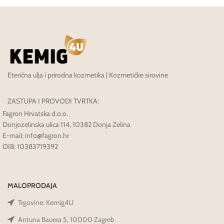
Eterična ulja i prirodna kozmetika | Kozmetičke sirovine
ZASTUPA I PROVODI TVRTKA:
Fagron Hrvatska d.o.o.
Donjozelinska ulica 114, 10382 Donja Zelina
E-mail: info@fagron.hr
OIB: 10383719392
MALOPRODAJA
Trgovine: Kemig4U
Antuna Bauera 5, 10000 Zagreb