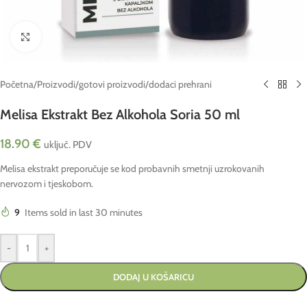
Click to enlarge
Početna
/
Proizvodi
/
gotovi proizvodi
/
dodaci prehrani
Melisa Ekstrakt Bez Alkohola Soria 50 ml
18.90
€
uključ. PDV
Melisa ekstrakt preporučuje se kod probavnih smetnji uzrokovanih
nervozom i tjeskobom.
9
Items sold in last 30 minutes
-
+
DODAJ U KOŠARICU