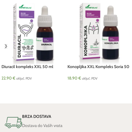
Diuracil kompleks XXL 50 ml
Konopljika XXL Kompleks Soria 50
SORIA
ml
22.90
€
18.90
€
uključ. PDV
uključ. PDV
DODAJ U KOŠARICU
DODAJ U KOŠARICU
BRZA DOSTAVA
Dostava do Vaših vrata