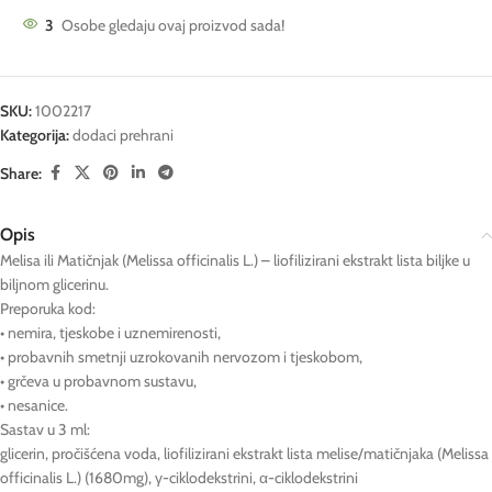
3
Osobe gledaju ovaj proizvod sada!
SKU:
1002217
Kategorija:
dodaci prehrani
Share:
Opis
Melisa ili Matičnjak (Melissa officinalis L.) – liofilizirani ekstrakt lista biljke u
biljnom glicerinu.
Preporuka kod:
• nemira, tjeskobe i uznemirenosti,
• probavnih smetnji uzrokovanih nervozom i tjeskobom,
• grčeva u probavnom sustavu,
• nesanice.
Sastav u 3 ml:
glicerin, pročišćena voda, liofilizirani ekstrakt lista melise/matičnjaka (Melissa
officinalis L.) (1680mg), γ-ciklodekstrini, α-ciklodekstrini