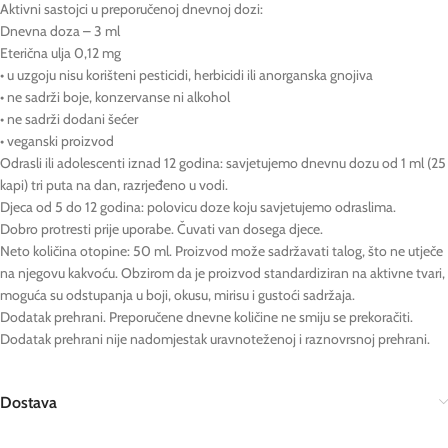
Aktivni sastojci u preporučenoj dnevnoj dozi:
Dnevna doza – 3 ml
Eterična ulja 0,12 mg
• u uzgoju nisu korišteni pesticidi, herbicidi ili anorganska gnojiva
• ne sadrži boje, konzervanse ni alkohol
• ne sadrži dodani šećer
• veganski proizvod
Odrasli ili adolescenti iznad 12 godina: savjetujemo dnevnu dozu od 1 ml (25
kapi) tri puta na dan, razrjeđeno u vodi.
Djeca od 5 do 12 godina: polovicu doze koju savjetujemo odraslima.
Dobro protresti prije uporabe. Čuvati van dosega djece.
Neto količina otopine: 50 ml. Proizvod može sadržavati talog, što ne utječe
na njegovu kakvoću. Obzirom da je proizvod standardiziran na aktivne tvari,
moguća su odstupanja u boji, okusu, mirisu i gustoći sadržaja.
Dodatak prehrani. Preporučene dnevne količine ne smiju se prekoračiti.
Dodatak prehrani nije nadomjestak uravnoteženoj i raznovrsnoj prehrani.
Dostava