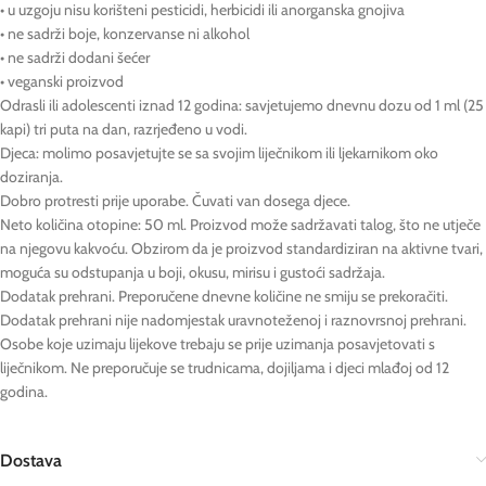
• u uzgoju nisu korišteni pesticidi, herbicidi ili anorganska gnojiva
• ne sadrži boje, konzervanse ni alkohol
• ne sadrži dodani šećer
• veganski proizvod
Odrasli ili adolescenti iznad 12 godina: savjetujemo dnevnu dozu od 1 ml (25
kapi) tri puta na dan, razrjeđeno u vodi.
Djeca: molimo posavjetujte se sa svojim liječnikom ili ljekarnikom oko
doziranja.
Dobro protresti prije uporabe. Čuvati van dosega djece.
Neto količina otopine: 50 ml. Proizvod može sadržavati talog, što ne utječe
na njegovu kakvoću. Obzirom da je proizvod standardiziran na aktivne tvari,
moguća su odstupanja u boji, okusu, mirisu i gustoći sadržaja.
Dodatak prehrani. Preporučene dnevne količine ne smiju se prekoračiti.
Dodatak prehrani nije nadomjestak uravnoteženoj i raznovrsnoj prehrani.
Osobe koje uzimaju lijekove trebaju se prije uzimanja posavjetovati s
liječnikom. Ne preporučuje se trudnicama, dojiljama i djeci mlađoj od 12
godina.
Dostava