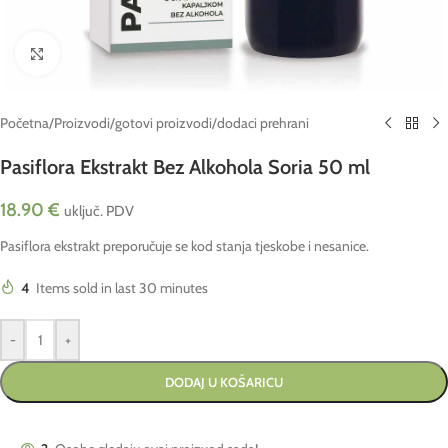
Click to enlarge
Početna
/
Proizvodi
/
gotovi proizvodi
/
dodaci prehrani
Pasiflora Ekstrakt Bez Alkohola Soria 50 ml
18.90
€
uključ. PDV
Pasiflora ekstrakt preporučuje se kod stanja tjeskobe i nesanice.
4
Items sold in last 30 minutes
-
+
DODAJ U KOŠARICU