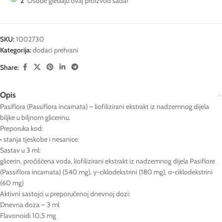
2
Osobe gledaju ovaj proizvod sada!
SKU:
1002730
Kategorija:
dodaci prehrani
Share:
Opis
Pasiflora (Passiflora incarnata) – liofilizirani ekstrakt iz nadzemnog dijela
biljke u biljnom glicerinu.
Preporuka kod:
• stanja tjeskobe i nesanice.
Sastav u 3 ml:
glicerin, pročišćena voda, liofilizirani ekstrakt iz nadzemnog dijela Pasiflore
(Passiflora incarnata) (540 mg), γ-ciklodekstrini (180 mg), α-ciklodekstrini
(60 mg)
Aktivni sastojci u preporučenoj dnevnoj dozi:
Dnevna doza – 3 ml
Flavonoidi 10,5 mg