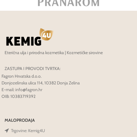
Eterična ulja i prirodna kozmetika | Kozmetičke sirovine
ZASTUPA I PROVODI TVRTKA:
Fagron Hrvatska d.o.o.
Donjozelinska ulica 114, 10382 Donja Zelina
E-mail: info@fagron.hr
OIB: 10383719392
MALOPRODAJA
Trgovine: Kemig4U