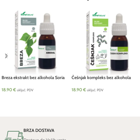
Breza ekstrakt bez alkohola Soria
Češnjak kompleks bez alkohola
50 ml
Soria 50 ml
18.90
€
18.90
€
uključ. PDV
uključ. PDV
DODAJ U KOŠARICU
DODAJ U KOŠARICU
BRZA DOSTAVA