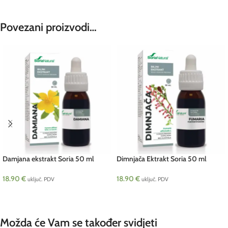
Povezani proizvodi…
Damjana ekstrakt Soria 50 ml
Dimnjača Ektrakt Soria 50 ml
18.90
€
18.90
€
uključ. PDV
uključ. PDV
DODAJ U KOŠARICU
DODAJ U KOŠARICU
Možda će Vam se također svidjeti