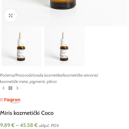
Click to enlarge
Početna
/
Proizvodi
/
izrada kozmetike
/
kozmetičke sirovine
/
kozmetički mirisi, pigmenti, pilinzi
Miris kozmetički Coco
9.89
€
–
45.58
€
uključ. PDV