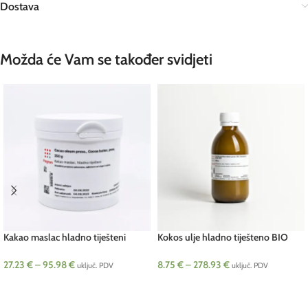
Dostava
Možda će Vam se također svidjeti
Kakao maslac hladno tiješteni
Kokos ulje hladno tiješteno BIO
(Theobroma cacao)
(Cocois nucifera)
27.23
€
–
95.98
€
8.75
€
–
278.93
€
uključ. PDV
uključ. PDV
ODABERI OPCIJE
ODABERI OPCIJE