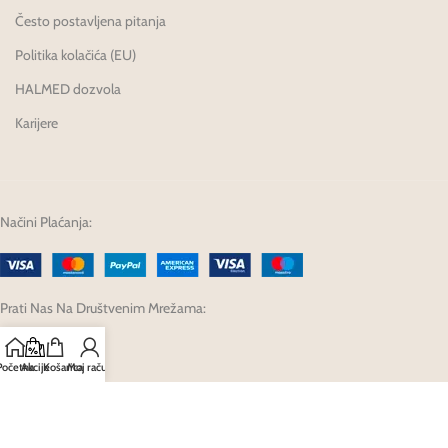
Često postavljena pitanja
Politika kolačića (EU)
HALMED dozvola
Karijere
Načini Plaćanja:
Prati Nas Na Društvenim Mrežama:
Početna
Akcije
Košarica
Moj račun
Developed by Fagron Hrvatska d.o.o. @ 2025.