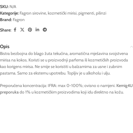
SKU:
N/A
Kategorije:
Fagron sirovine
,
kozmetički mirisi, pigmenti, pilinzi
Brand:
Fagron
Share:
Opis
Bistra bezbojna do blago žuta tekućina, aromatična mješavina svojstvena
mirisa na kokos. Koristi se u proizvodnji parfema ili kozmetičkih proizvoda
kao korigens mirisa. Ne smije se koristiti u balzamima za usne i zubnim
pastama. Samo za eksternu upotrebu. Topljiv je u alkoholu i ulju.
Preporučena koncentracija: IFRA: max 0-100%; ovisno o namjeni.
Kemig4U
preporuka
do 1% u kozmetičkim proizvodima koji idu direktno na kožu.